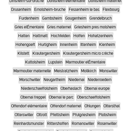
Dinsheim-sur-bruche
Dorlisheim elementaire
Dorlisheim maternel
Drusenheim
Ernolsheim-bruche
Fessenheim le bas
Flexbourg
Furdenheim
Gambsheim
Gougenheim
Grendelbruch
Gries elÉmentaire
Gries maternel
Griesheim pres molsheim
Hatten
Hattmatt
Hochfelden
Hoffen
Hohatzenheim
Hohengoeft
Hurtigheim
Innenheim
Ittenheim
Kienheim
Kilstett
Krautergersheim
Krautergersheim micro crèche
Kuttolsheim
Lupstein
Marmoutier elÉmentaire
Marmoutier maternelle
Meistratzheim
Mollkirch
Monswiller
Morschwiller
Neugartheim
Niedernai
Niederroedern
Niederschaeffolsheim
Oberhaslach
Obernai europe
Obernai freppel
Obernai le parc
Oberschaeffolsheim
Offendorf elémentaire
Offendorf maternel
Ohlungen
Ottersthal
Otterswiller
Ottrott
Pfettisheim
Pfulgriesheim
Plobsheim
Reinhardsmunster
Rittershoffen
Romanswiller
Rosenwiller