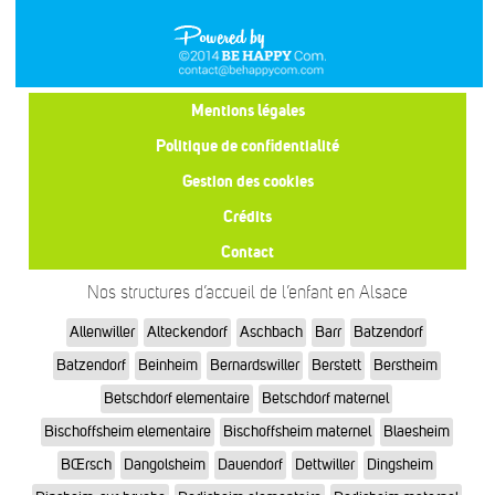
Mentions légales
Politique de confidentialité
Gestion des cookies
Crédits
Contact
Nos structures d’accueil de l’enfant en Alsace
Allenwiller
Alteckendorf
Aschbach
Barr
Batzendorf
Batzendorf
Beinheim
Bernardswiller
Berstett
Berstheim
Betschdorf elementaire
Betschdorf maternel
Bischoffsheim elementaire
Bischoffsheim maternel
Blaesheim
BŒrsch
Dangolsheim
Dauendorf
Dettwiller
Dingsheim