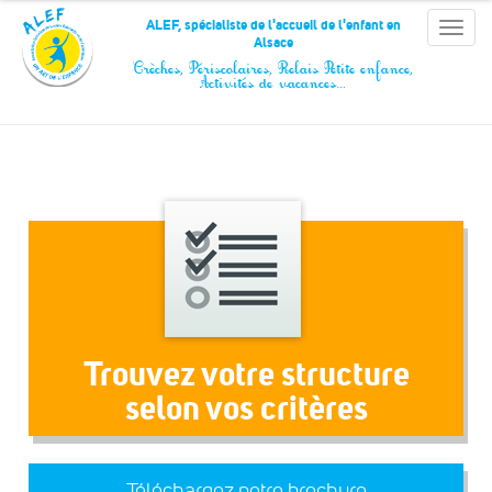
Panneau de gestion des cookies
ALEF, spécialiste de l'accueil de l'enfant en
Toggle
Alsace
naviga
Crèches, Périscolaires, Relais Petite enfance,
Activités de vacances…
Trouvez votre structure
selon vos critères
Téléchargez notre brochure