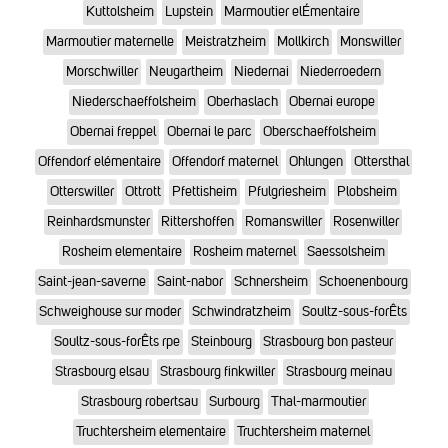
Kuttolsheim
Lupstein
Marmoutier elÉmentaire
Marmoutier maternelle
Meistratzheim
Mollkirch
Monswiller
Morschwiller
Neugartheim
Niedernai
Niederroedern
Niederschaeffolsheim
Oberhaslach
Obernai europe
Obernai freppel
Obernai le parc
Oberschaeffolsheim
Offendorf elémentaire
Offendorf maternel
Ohlungen
Ottersthal
Otterswiller
Ottrott
Pfettisheim
Pfulgriesheim
Plobsheim
Reinhardsmunster
Rittershoffen
Romanswiller
Rosenwiller
Rosheim elementaire
Rosheim maternel
Saessolsheim
Saint-jean-saverne
Saint-nabor
Schnersheim
Schoenenbourg
Schweighouse sur moder
Schwindratzheim
Soultz-sous-forÊts
Soultz-sous-forÊts rpe
Steinbourg
Strasbourg bon pasteur
Strasbourg elsau
Strasbourg finkwiller
Strasbourg meinau
Strasbourg robertsau
Surbourg
Thal-marmoutier
Truchtersheim elementaire
Truchtersheim maternel