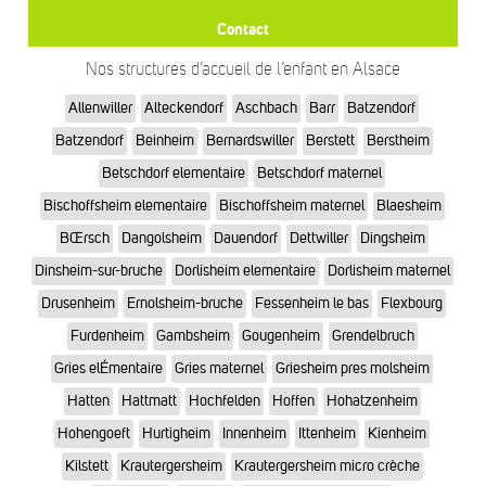
Contact
Nos structures d’accueil de l’enfant en Alsace
Allenwiller
Alteckendorf
Aschbach
Barr
Batzendorf
Batzendorf
Beinheim
Bernardswiller
Berstett
Berstheim
Betschdorf elementaire
Betschdorf maternel
Bischoffsheim elementaire
Bischoffsheim maternel
Blaesheim
BŒrsch
Dangolsheim
Dauendorf
Dettwiller
Dingsheim
Dinsheim-sur-bruche
Dorlisheim elementaire
Dorlisheim maternel
Drusenheim
Ernolsheim-bruche
Fessenheim le bas
Flexbourg
Furdenheim
Gambsheim
Gougenheim
Grendelbruch
Gries elÉmentaire
Gries maternel
Griesheim pres molsheim
Hatten
Hattmatt
Hochfelden
Hoffen
Hohatzenheim
Hohengoeft
Hurtigheim
Innenheim
Ittenheim
Kienheim
Kilstett
Krautergersheim
Krautergersheim micro crèche