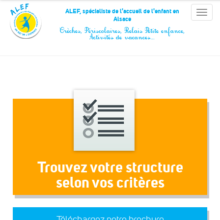
Panneau de gestion des cookies
ALEF, spécialiste de l'accueil de l'enfant en
Toggle
Alsace
naviga
Crèches, Périscolaires, Relais Petite enfance,
Activités de vacances…
Trouvez votre structure
selon vos critères
Téléchargez notre brochure