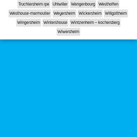
Truchtersheim rpe
Uhlwiller
Wangenbourg
Westhoffen
Westhouse-marmoutier
Weyersheim
Wickersheim
Willgottheim
Wingersheim
Wintershouse
Wintzenheim – kochersberg
Wiwersheim