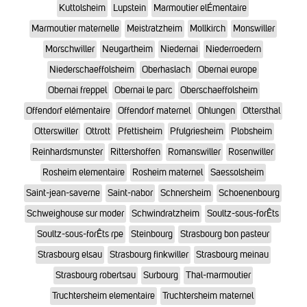
Kuttolsheim
Lupstein
Marmoutier elÉmentaire
Marmoutier maternelle
Meistratzheim
Mollkirch
Monswiller
Morschwiller
Neugartheim
Niedernai
Niederroedern
Niederschaeffolsheim
Oberhaslach
Obernai europe
Obernai freppel
Obernai le parc
Oberschaeffolsheim
Offendorf elémentaire
Offendorf maternel
Ohlungen
Ottersthal
Otterswiller
Ottrott
Pfettisheim
Pfulgriesheim
Plobsheim
Reinhardsmunster
Rittershoffen
Romanswiller
Rosenwiller
Rosheim elementaire
Rosheim maternel
Saessolsheim
Saint-jean-saverne
Saint-nabor
Schnersheim
Schoenenbourg
Schweighouse sur moder
Schwindratzheim
Soultz-sous-forÊts
Soultz-sous-forÊts rpe
Steinbourg
Strasbourg bon pasteur
Strasbourg elsau
Strasbourg finkwiller
Strasbourg meinau
Strasbourg robertsau
Surbourg
Thal-marmoutier
Truchtersheim elementaire
Truchtersheim maternel