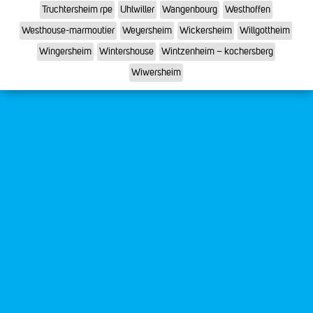
Truchtersheim rpe
Uhlwiller
Wangenbourg
Westhoffen
Westhouse-marmoutier
Weyersheim
Wickersheim
Willgottheim
Wingersheim
Wintershouse
Wintzenheim – kochersberg
Wiwersheim