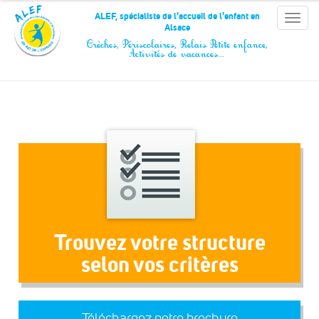
Panneau de gestion des cookies
ALEF, spécialiste de l'accueil de l'enfant en
Toggle
Alsace
naviga
Crèches, Périscolaires, Relais Petite enfance,
Activités de vacances…
Trouvez votre structure
selon vos critères
Téléchargez notre brochure