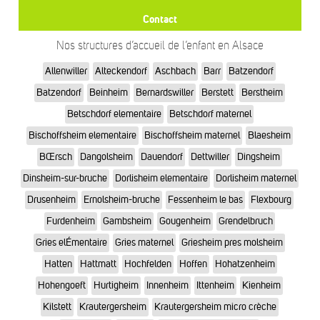
Contact
Nos structures d’accueil de l’enfant en Alsace
Allenwiller
Alteckendorf
Aschbach
Barr
Batzendorf
Batzendorf
Beinheim
Bernardswiller
Berstett
Berstheim
Betschdorf elementaire
Betschdorf maternel
Bischoffsheim elementaire
Bischoffsheim maternel
Blaesheim
BŒrsch
Dangolsheim
Dauendorf
Dettwiller
Dingsheim
Dinsheim-sur-bruche
Dorlisheim elementaire
Dorlisheim maternel
Drusenheim
Ernolsheim-bruche
Fessenheim le bas
Flexbourg
Furdenheim
Gambsheim
Gougenheim
Grendelbruch
Gries elÉmentaire
Gries maternel
Griesheim pres molsheim
Hatten
Hattmatt
Hochfelden
Hoffen
Hohatzenheim
Hohengoeft
Hurtigheim
Innenheim
Ittenheim
Kienheim
Kilstett
Krautergersheim
Krautergersheim micro crèche