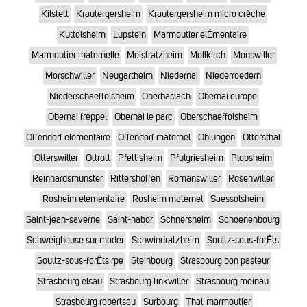
Kilstett
Krautergersheim
Krautergersheim micro crèche
Kuttolsheim
Lupstein
Marmoutier elÉmentaire
Marmoutier maternelle
Meistratzheim
Mollkirch
Monswiller
Morschwiller
Neugartheim
Niedernai
Niederroedern
Niederschaeffolsheim
Oberhaslach
Obernai europe
Obernai freppel
Obernai le parc
Oberschaeffolsheim
Offendorf elémentaire
Offendorf maternel
Ohlungen
Ottersthal
Otterswiller
Ottrott
Pfettisheim
Pfulgriesheim
Plobsheim
Reinhardsmunster
Rittershoffen
Romanswiller
Rosenwiller
Rosheim elementaire
Rosheim maternel
Saessolsheim
Saint-jean-saverne
Saint-nabor
Schnersheim
Schoenenbourg
Schweighouse sur moder
Schwindratzheim
Soultz-sous-forÊts
Soultz-sous-forÊts rpe
Steinbourg
Strasbourg bon pasteur
Strasbourg elsau
Strasbourg finkwiller
Strasbourg meinau
Strasbourg robertsau
Surbourg
Thal-marmoutier