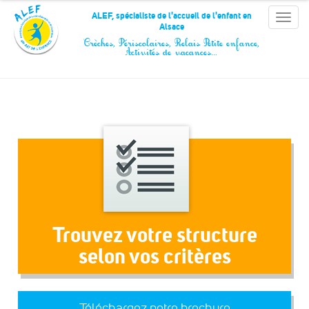
Panneau de gestion des cookies
ALEF, spécialiste de l'accueil de l'enfant en
Toggle
Alsace
naviga
Crèches, Périscolaires, Relais Petite enfance,
Activités de vacances…
Trouvez votre structure
selon vos critères
Téléchargez notre brochure