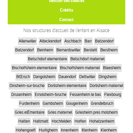
Gestion des cookies
Crédits
Contact
Nos structures d’accueil de l’enfant en Alsace
Allenwiller
Alteckendorf
Aschbach
Barr
Batzendorf
Batzendorf
Beinheim
Bernardswiller
Berstett
Berstheim
Betschdorf elementaire
Betschdorf maternel
Bischoffsheim elementaire
Bischoffsheim maternel
Blaesheim
BŒrsch
Dangolsheim
Dauendorf
Dettwiller
Dingsheim
Dinsheim-sur-bruche
Dorlisheim elementaire
Dorlisheim maternel
Drusenheim
Ernolsheim-bruche
Fessenheim le bas
Flexbourg
Furdenheim
Gambsheim
Gougenheim
Grendelbruch
Gries elÉmentaire
Gries maternel
Griesheim pres molsheim
Hatten
Hattmatt
Hochfelden
Hoffen
Hohatzenheim
Hohengoeft
Hurtigheim
Innenheim
Ittenheim
Kienheim