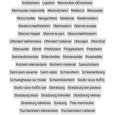
Kuttolsheim
Lupstein
Marmoutier elÉmentaire
Marmoutier maternelle
Meistratzheim
Mollkirch
Monswiller
Morschwiller
Neugartheim
Niedernai
Niederroedern
Niederschaeffolsheim
Oberhaslach
Obernai europe
Obernai freppel
Obernai le parc
Oberschaeffolsheim
Offendorf elémentaire
Offendorf maternel
Ohlungen
Ottersthal
Otterswiller
Ottrott
Pfettisheim
Pfulgriesheim
Plobsheim
Reinhardsmunster
Rittershoffen
Romanswiller
Rosenwiller
Rosheim elementaire
Rosheim maternel
Saessolsheim
Saint-jean-saverne
Saint-nabor
Schnersheim
Schoenenbourg
Schweighouse sur moder
Schwindratzheim
Soultz-sous-forÊts
Soultz-sous-forÊts rpe
Steinbourg
Strasbourg bon pasteur
Strasbourg elsau
Strasbourg finkwiller
Strasbourg meinau
Strasbourg robertsau
Surbourg
Thal-marmoutier
Truchtersheim elementaire
Truchtersheim maternel