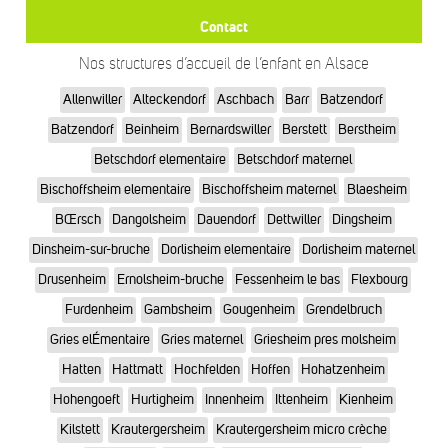
Contact
Nos structures d’accueil de l’enfant en Alsace
Allenwiller
Alteckendorf
Aschbach
Barr
Batzendorf
Batzendorf
Beinheim
Bernardswiller
Berstett
Berstheim
Betschdorf elementaire
Betschdorf maternel
Bischoffsheim elementaire
Bischoffsheim maternel
Blaesheim
BŒrsch
Dangolsheim
Dauendorf
Dettwiller
Dingsheim
Dinsheim-sur-bruche
Dorlisheim elementaire
Dorlisheim maternel
Drusenheim
Ernolsheim-bruche
Fessenheim le bas
Flexbourg
Furdenheim
Gambsheim
Gougenheim
Grendelbruch
Gries elÉmentaire
Gries maternel
Griesheim pres molsheim
Hatten
Hattmatt
Hochfelden
Hoffen
Hohatzenheim
Hohengoeft
Hurtigheim
Innenheim
Ittenheim
Kienheim
Kilstett
Krautergersheim
Krautergersheim micro crèche