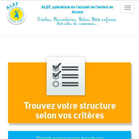
Panneau de gestion des cookies
ALEF, spécialiste de l'accueil de l'enfant en
Toggle
Alsace
naviga
Crèches, Périscolaires, Relais Petite enfance,
Activités de vacances…
Trouvez votre structure
selon vos critères
Téléchargez notre brochure