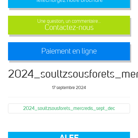
Une question, un commentaire...
Contactez-nous
Paiement en ligne
2024_soultzsousforets_mer
17 septembre 2024
2024_soultzsousforets_mercredis_sept_dec
ALEF