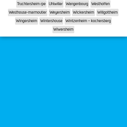
Truchtersheim rpe
Uhlwiller
Wangenbourg
Westhoffen
Westhouse-marmoutier
Weyersheim
Wickersheim
Willgottheim
Wingersheim
Wintershouse
Wintzenheim – kochersberg
Wiwersheim