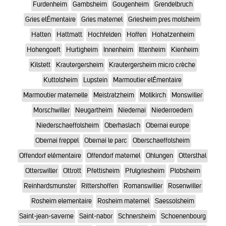
Furdenheim
Gambsheim
Gougenheim
Grendelbruch
Gries elÉmentaire
Gries maternel
Griesheim pres molsheim
Hatten
Hattmatt
Hochfelden
Hoffen
Hohatzenheim
Hohengoeft
Hurtigheim
Innenheim
Ittenheim
Kienheim
Kilstett
Krautergersheim
Krautergersheim micro crèche
Kuttolsheim
Lupstein
Marmoutier elÉmentaire
Marmoutier maternelle
Meistratzheim
Mollkirch
Monswiller
Morschwiller
Neugartheim
Niedernai
Niederroedern
Niederschaeffolsheim
Oberhaslach
Obernai europe
Obernai freppel
Obernai le parc
Oberschaeffolsheim
Offendorf elémentaire
Offendorf maternel
Ohlungen
Ottersthal
Otterswiller
Ottrott
Pfettisheim
Pfulgriesheim
Plobsheim
Reinhardsmunster
Rittershoffen
Romanswiller
Rosenwiller
Rosheim elementaire
Rosheim maternel
Saessolsheim
Saint-jean-saverne
Saint-nabor
Schnersheim
Schoenenbourg