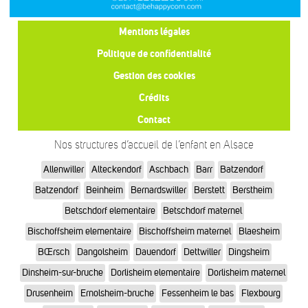
Mentions légales
Politique de confidentialité
Gestion des cookies
Crédits
Contact
Nos structures d’accueil de l’enfant en Alsace
Allenwiller
Alteckendorf
Aschbach
Barr
Batzendorf
Batzendorf
Beinheim
Bernardswiller
Berstett
Berstheim
Betschdorf elementaire
Betschdorf maternel
Bischoffsheim elementaire
Bischoffsheim maternel
Blaesheim
BŒrsch
Dangolsheim
Dauendorf
Dettwiller
Dingsheim
Dinsheim-sur-bruche
Dorlisheim elementaire
Dorlisheim maternel
Drusenheim
Ernolsheim-bruche
Fessenheim le bas
Flexbourg