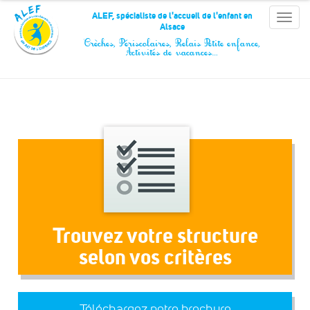
Panneau de gestion des cookies
ALEF, spécialiste de l'accueil de l'enfant en
Toggle
Alsace
naviga
Crèches, Périscolaires, Relais Petite enfance,
Activités de vacances…
Trouvez votre structure
selon vos critères
Téléchargez notre brochure