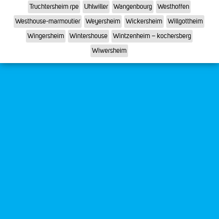
Truchtersheim rpe
Uhlwiller
Wangenbourg
Westhoffen
Westhouse-marmoutier
Weyersheim
Wickersheim
Willgottheim
Wingersheim
Wintershouse
Wintzenheim – kochersberg
Wiwersheim