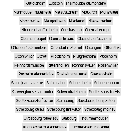
Kuttolsheim
Lupstein
Marmoutier elÉmentaire
Marmoutier maternelle
Meistratzheim
Mollkirch
Monswiller
Morschwiller
Neugartheim
Niedernai
Niederroedern
Niederschaeffolsheim
Oberhaslach
Obernai europe
Obernai freppel
Obernai le parc
Oberschaeffolsheim
Offendorf elémentaire
Offendorf maternel
Ohlungen
Ottersthal
Otterswiller
Ottrott
Pfettisheim
Pfulgriesheim
Plobsheim
Reinhardsmunster
Rittershoffen
Romanswiller
Rosenwiller
Rosheim elementaire
Rosheim maternel
Saessolsheim
Saint-jean-saverne
Saint-nabor
Schnersheim
Schoenenbourg
Schweighouse sur moder
Schwindratzheim
Soultz-sous-forÊts
Soultz-sous-forÊts rpe
Steinbourg
Strasbourg bon pasteur
Strasbourg elsau
Strasbourg finkwiller
Strasbourg meinau
Strasbourg robertsau
Surbourg
Thal-marmoutier
Truchtersheim elementaire
Truchtersheim maternel