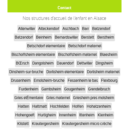
Contact
Nos structures d’accueil de l’enfant en Alsace
Allenwiller
Alteckendorf
Aschbach
Barr
Batzendorf
Batzendorf
Beinheim
Bernardswiller
Berstett
Berstheim
Betschdorf elementaire
Betschdorf maternel
Bischoffsheim elementaire
Bischoffsheim maternel
Blaesheim
BŒrsch
Dangolsheim
Dauendorf
Dettwiller
Dingsheim
Dinsheim-sur-bruche
Dorlisheim elementaire
Dorlisheim maternel
Drusenheim
Ernolsheim-bruche
Fessenheim le bas
Flexbourg
Furdenheim
Gambsheim
Gougenheim
Grendelbruch
Gries elÉmentaire
Gries maternel
Griesheim pres molsheim
Hatten
Hattmatt
Hochfelden
Hoffen
Hohatzenheim
Hohengoeft
Hurtigheim
Innenheim
Ittenheim
Kienheim
Kilstett
Krautergersheim
Krautergersheim micro crèche