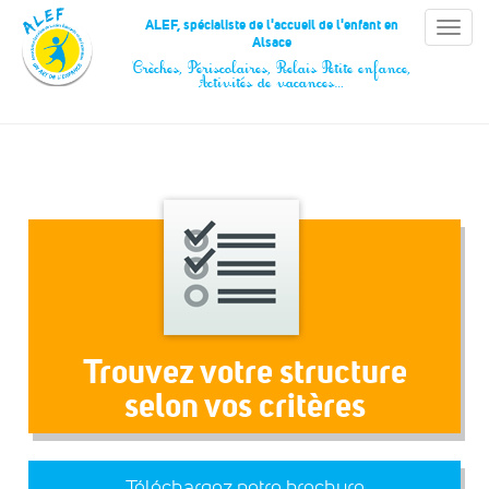
Panneau de gestion des cookies
ALEF, spécialiste de l'accueil de l'enfant en
Toggle
Alsace
naviga
Crèches, Périscolaires, Relais Petite enfance,
Activités de vacances…
Trouvez votre structure
selon vos critères
Téléchargez notre brochure