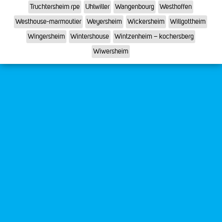
Truchtersheim rpe
Uhlwiller
Wangenbourg
Westhoffen
Westhouse-marmoutier
Weyersheim
Wickersheim
Willgottheim
Wingersheim
Wintershouse
Wintzenheim – kochersberg
Wiwersheim