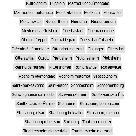
Kuttolsheim
Lupstein
Marmoutier elÉmentaire
Marmoutier maternelle
Meistratzheim
Mollkirch
Monswiller
Morschwiller
Neugartheim
Niedernai
Niederroedern
Niederschaeffolsheim
Oberhaslach
Obernai europe
Obernai freppel
Obernai le parc
Oberschaeffolsheim
Offendorf elémentaire
Offendorf maternel
Ohlungen
Ottersthal
Otterswiller
Ottrott
Pfettisheim
Pfulgriesheim
Plobsheim
Reinhardsmunster
Rittershoffen
Romanswiller
Rosenwiller
Rosheim elementaire
Rosheim maternel
Saessolsheim
Saint-jean-saverne
Saint-nabor
Schnersheim
Schoenenbourg
Schweighouse sur moder
Schwindratzheim
Soultz-sous-forÊts
Soultz-sous-forÊts rpe
Steinbourg
Strasbourg bon pasteur
Strasbourg elsau
Strasbourg finkwiller
Strasbourg meinau
Strasbourg robertsau
Surbourg
Thal-marmoutier
Truchtersheim elementaire
Truchtersheim maternel