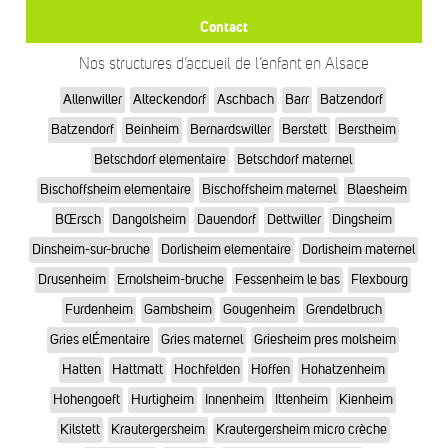
Contact
Nos structures d’accueil de l’enfant en Alsace
Allenwiller
Alteckendorf
Aschbach
Barr
Batzendorf
Batzendorf
Beinheim
Bernardswiller
Berstett
Berstheim
Betschdorf elementaire
Betschdorf maternel
Bischoffsheim elementaire
Bischoffsheim maternel
Blaesheim
BŒrsch
Dangolsheim
Dauendorf
Dettwiller
Dingsheim
Dinsheim-sur-bruche
Dorlisheim elementaire
Dorlisheim maternel
Drusenheim
Ernolsheim-bruche
Fessenheim le bas
Flexbourg
Furdenheim
Gambsheim
Gougenheim
Grendelbruch
Gries elÉmentaire
Gries maternel
Griesheim pres molsheim
Hatten
Hattmatt
Hochfelden
Hoffen
Hohatzenheim
Hohengoeft
Hurtigheim
Innenheim
Ittenheim
Kienheim
Kilstett
Krautergersheim
Krautergersheim micro crèche