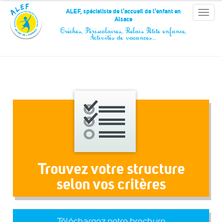
Panneau de gestion des cookies
ALEF, spécialiste de l'accueil de l'enfant en
Toggle
Alsace
naviga
Crèches, Périscolaires, Relais Petite enfance,
Activités de vacances…
Trouvez votre structure
selon vos critères
Téléchargez notre brochure