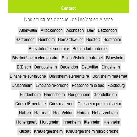
Contact
Nos structures d’accueil de l’enfant en Alsace
Allenwiller
Alteckendorf
Aschbach
Barr
Batzendorf
Batzendorf
Beinheim
Bernardswiller
Berstett
Berstheim
Betschdorf elementaire
Betschdorf maternel
Bischoffsheim elementaire
Bischoffsheim maternel
Blaesheim
BŒrsch
Dangolsheim
Dauendorf
Dettwiller
Dingsheim
Dinsheim-sur-bruche
Dorlisheim elementaire
Dorlisheim maternel
Drusenheim
Ernolsheim-bruche
Fessenheim le bas
Flexbourg
Furdenheim
Gambsheim
Gougenheim
Grendelbruch
Gries elÉmentaire
Gries maternel
Griesheim pres molsheim
Hatten
Hattmatt
Hochfelden
Hoffen
Hohatzenheim
Hohengoeft
Hurtigheim
Innenheim
Ittenheim
Kienheim
Kilstett
Krautergersheim
Krautergersheim micro crèche