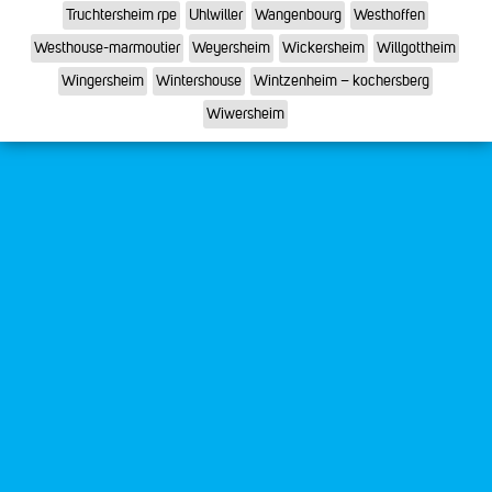
Truchtersheim rpe
Uhlwiller
Wangenbourg
Westhoffen
Westhouse-marmoutier
Weyersheim
Wickersheim
Willgottheim
Wingersheim
Wintershouse
Wintzenheim – kochersberg
Wiwersheim