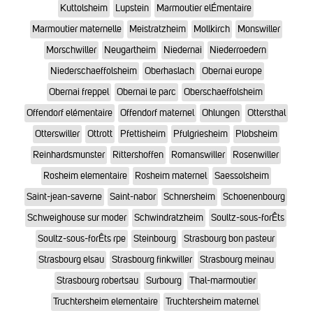
Kuttolsheim
Lupstein
Marmoutier elÉmentaire
Marmoutier maternelle
Meistratzheim
Mollkirch
Monswiller
Morschwiller
Neugartheim
Niedernai
Niederroedern
Niederschaeffolsheim
Oberhaslach
Obernai europe
Obernai freppel
Obernai le parc
Oberschaeffolsheim
Offendorf elémentaire
Offendorf maternel
Ohlungen
Ottersthal
Otterswiller
Ottrott
Pfettisheim
Pfulgriesheim
Plobsheim
Reinhardsmunster
Rittershoffen
Romanswiller
Rosenwiller
Rosheim elementaire
Rosheim maternel
Saessolsheim
Saint-jean-saverne
Saint-nabor
Schnersheim
Schoenenbourg
Schweighouse sur moder
Schwindratzheim
Soultz-sous-forÊts
Soultz-sous-forÊts rpe
Steinbourg
Strasbourg bon pasteur
Strasbourg elsau
Strasbourg finkwiller
Strasbourg meinau
Strasbourg robertsau
Surbourg
Thal-marmoutier
Truchtersheim elementaire
Truchtersheim maternel