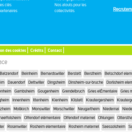
res clés
Nos atouts pour les
Recrutem
artenaires
collectivités
ion des cookies
Crédits
Contact
sace
Batzendorf
Beinheim
Bernardswiller
Berstett
Berstheim
Betschdorf elem
eim
Dauendorf
Dettwiller
Dingsheim
Dinsheim-sur-bruche
Dorlisheim ele
enheim
Gambsheim
Gougenheim
Grendelbruch
Gries elÉmentaire
Gries 
gheim
Innenheim
Ittenheim
Kienheim
Kilstett
Krautergersheim
Krauterg
tzheim
Mollkirch
Monswiller
Morschwiller
Neugartheim
Niedernai
Niede
haeffolsheim
Offendorf elémentaire
Offendorf maternel
Ohlungen
Otterstha
ler
Rosenwiller
Rosheim elementaire
Rosheim maternel
Saessolsheim
Sa