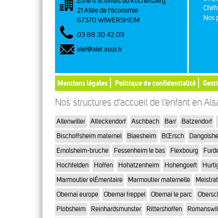
Zone d’activités du Kochersberg
Chiff
21 Allée de l’économie
Nos p
67370 WIWERSHEIM
03 88 30 42 09
alef@alef.asso.fr
Mentions légales
Politique de confidentialité
Gest
Nos structures d’accueil de l’enfant en Al
Allenwiller
Alteckendorf
Aschbach
Barr
Batzendorf
Bischoffsheim maternel
Blaesheim
BŒrsch
Dangolsh
Ernolsheim-bruche
Fessenheim le bas
Flexbourg
Furd
Hochfelden
Hoffen
Hohatzenheim
Hohengoeft
Hurti
Marmoutier elÉmentaire
Marmoutier maternelle
Meistra
Obernai europe
Obernai freppel
Obernai le parc
Obersc
Plobsheim
Reinhardsmunster
Rittershoffen
Romanswil