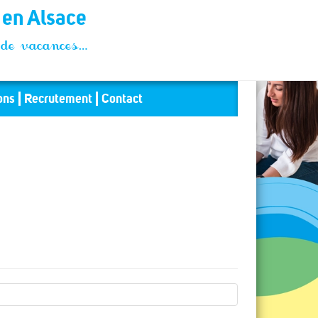
t en Alsace
és de vacances…
ons
Recrutement
Contact