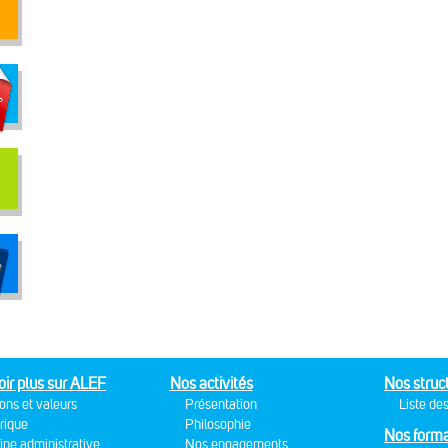
oir plus sur ALEF
Nos activités
Nos struc
ons et valeurs
Présentation
Liste des
rique
Philosophie
Nos forma
ipe administrative
Nos engagements