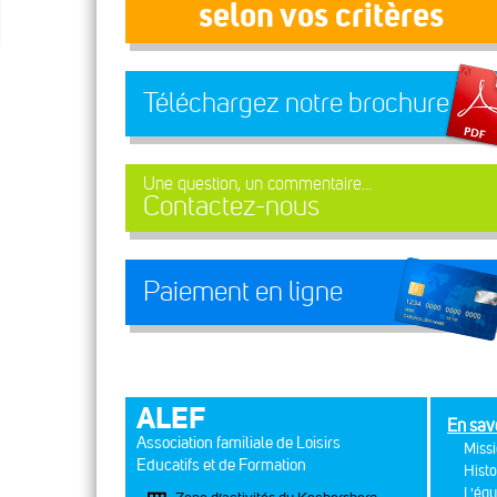
selon vos critères
Téléchargez notre brochure
Une question, un commentaire...
Contactez-nous
Paiement en ligne
ALEF
En sav
Association familiale de Loisirs
Missi
Educatifs et de Formation
Histo
L'équ