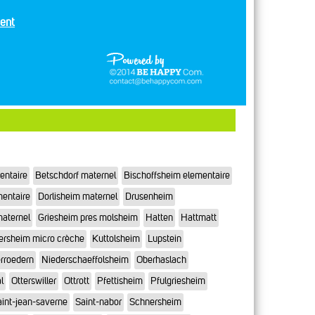
ent
entaire
Betschdorf maternel
Bischoffsheim elementaire
mentaire
Dorlisheim maternel
Drusenheim
maternel
Griesheim pres molsheim
Hatten
Hattmatt
ersheim micro crèche
Kuttolsheim
Lupstein
rroedern
Niederschaeffolsheim
Oberhaslach
l
Otterswiller
Ottrott
Pfettisheim
Pfulgriesheim
int-jean-saverne
Saint-nabor
Schnersheim