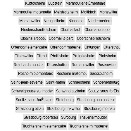
Kuttolsheim
Lupstein
Marmoutier elÉmentaire
Marmoutier maternelle
Meistratzheim
Mollkirch
Monswiller
Morschwiller
Neugartheim
Niedernai
Niederroedern
Niederschaeffolsheim
Oberhaslach
Obernai europe
Obernai freppel
Obernai le parc
Oberschaeffolsheim
Offendorf elémentaire
Offendorf maternel
Ohlungen
Ottersthal
Otterswiller
Ottrott
Pfettisheim
Pfulgriesheim
Plobsheim
Reinhardsmunster
Rittershoffen
Romanswiller
Rosenwiller
Rosheim elementaire
Rosheim maternel
Saessolsheim
Saint-jean-saverne
Saint-nabor
Schnersheim
Schoenenbourg
Schweighouse sur moder
Schwindratzheim
Soultz-sous-forÊts
Soultz-sous-forÊts rpe
Steinbourg
Strasbourg bon pasteur
Strasbourg elsau
Strasbourg finkwiller
Strasbourg meinau
Strasbourg robertsau
Surbourg
Thal-marmoutier
Truchtersheim elementaire
Truchtersheim maternel