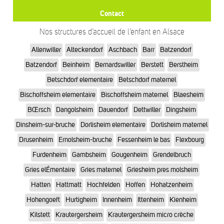
Contact
Nos structures d’accueil de l’enfant en Alsace
Allenwiller
Alteckendorf
Aschbach
Barr
Batzendorf
Batzendorf
Beinheim
Bernardswiller
Berstett
Berstheim
Betschdorf elementaire
Betschdorf maternel
Bischoffsheim elementaire
Bischoffsheim maternel
Blaesheim
BŒrsch
Dangolsheim
Dauendorf
Dettwiller
Dingsheim
Dinsheim-sur-bruche
Dorlisheim elementaire
Dorlisheim maternel
Drusenheim
Ernolsheim-bruche
Fessenheim le bas
Flexbourg
Furdenheim
Gambsheim
Gougenheim
Grendelbruch
Gries elÉmentaire
Gries maternel
Griesheim pres molsheim
Hatten
Hattmatt
Hochfelden
Hoffen
Hohatzenheim
Hohengoeft
Hurtigheim
Innenheim
Ittenheim
Kienheim
Kilstett
Krautergersheim
Krautergersheim micro crèche