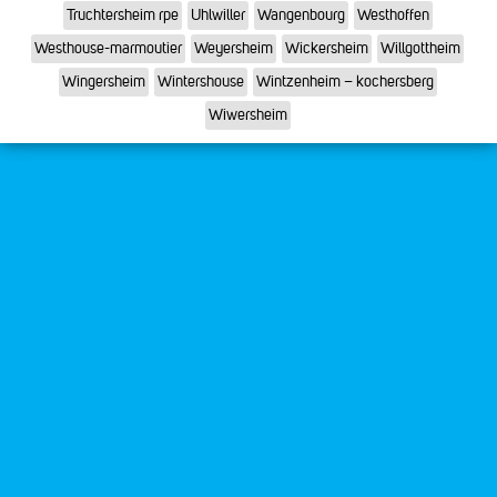
Truchtersheim rpe
Uhlwiller
Wangenbourg
Westhoffen
Westhouse-marmoutier
Weyersheim
Wickersheim
Willgottheim
Wingersheim
Wintershouse
Wintzenheim – kochersberg
Wiwersheim