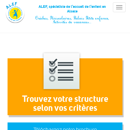
Panneau de gestion des cookies
ALEF, spécialiste de l'accueil de l'enfant en
Toggle
Alsace
naviga
Crèches, Périscolaires, Relais Petite enfance,
Activités de vacances…
Trouvez votre structure
selon vos critères
Téléchargez notre brochure