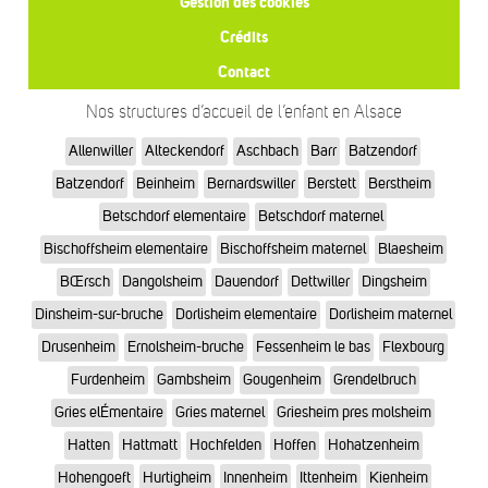
Gestion des cookies
Crédits
Contact
Nos structures d’accueil de l’enfant en Alsace
Allenwiller
Alteckendorf
Aschbach
Barr
Batzendorf
Batzendorf
Beinheim
Bernardswiller
Berstett
Berstheim
Betschdorf elementaire
Betschdorf maternel
Bischoffsheim elementaire
Bischoffsheim maternel
Blaesheim
BŒrsch
Dangolsheim
Dauendorf
Dettwiller
Dingsheim
Dinsheim-sur-bruche
Dorlisheim elementaire
Dorlisheim maternel
Drusenheim
Ernolsheim-bruche
Fessenheim le bas
Flexbourg
Furdenheim
Gambsheim
Gougenheim
Grendelbruch
Gries elÉmentaire
Gries maternel
Griesheim pres molsheim
Hatten
Hattmatt
Hochfelden
Hoffen
Hohatzenheim
Hohengoeft
Hurtigheim
Innenheim
Ittenheim
Kienheim