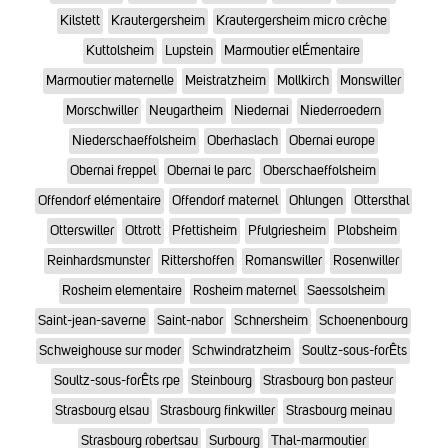
Kilstett
Krautergersheim
Krautergersheim micro crèche
Kuttolsheim
Lupstein
Marmoutier elÉmentaire
Marmoutier maternelle
Meistratzheim
Mollkirch
Monswiller
Morschwiller
Neugartheim
Niedernai
Niederroedern
Niederschaeffolsheim
Oberhaslach
Obernai europe
Obernai freppel
Obernai le parc
Oberschaeffolsheim
Offendorf elémentaire
Offendorf maternel
Ohlungen
Ottersthal
Otterswiller
Ottrott
Pfettisheim
Pfulgriesheim
Plobsheim
Reinhardsmunster
Rittershoffen
Romanswiller
Rosenwiller
Rosheim elementaire
Rosheim maternel
Saessolsheim
Saint-jean-saverne
Saint-nabor
Schnersheim
Schoenenbourg
Schweighouse sur moder
Schwindratzheim
Soultz-sous-forÊts
Soultz-sous-forÊts rpe
Steinbourg
Strasbourg bon pasteur
Strasbourg elsau
Strasbourg finkwiller
Strasbourg meinau
Strasbourg robertsau
Surbourg
Thal-marmoutier