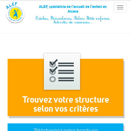
Panneau de gestion des cookies
ALEF, spécialiste de l'accueil de l'enfant en
Toggle
Alsace
naviga
Crèches, Périscolaires, Relais Petite enfance,
Activités de vacances…
Trouvez votre structure
selon vos critères
Téléchargez notre brochure