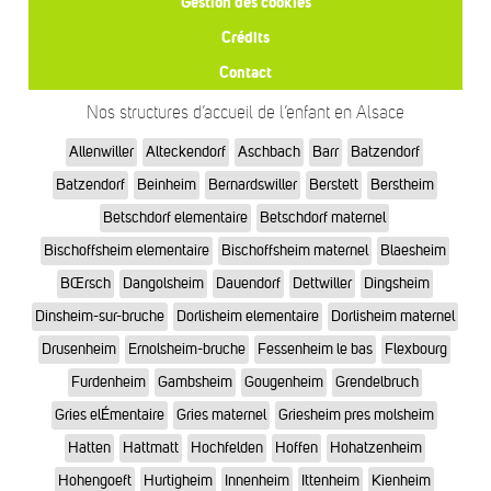
Gestion des cookies
Crédits
Contact
Nos structures d’accueil de l’enfant en Alsace
Allenwiller
Alteckendorf
Aschbach
Barr
Batzendorf
Batzendorf
Beinheim
Bernardswiller
Berstett
Berstheim
Betschdorf elementaire
Betschdorf maternel
Bischoffsheim elementaire
Bischoffsheim maternel
Blaesheim
BŒrsch
Dangolsheim
Dauendorf
Dettwiller
Dingsheim
Dinsheim-sur-bruche
Dorlisheim elementaire
Dorlisheim maternel
Drusenheim
Ernolsheim-bruche
Fessenheim le bas
Flexbourg
Furdenheim
Gambsheim
Gougenheim
Grendelbruch
Gries elÉmentaire
Gries maternel
Griesheim pres molsheim
Hatten
Hattmatt
Hochfelden
Hoffen
Hohatzenheim
Hohengoeft
Hurtigheim
Innenheim
Ittenheim
Kienheim