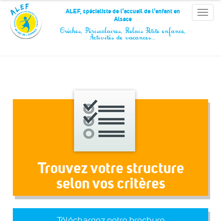
Panneau de gestion des cookies
ALEF, spécialiste de l'accueil de l'enfant en
Toggle
Alsace
naviga
Crèches, Périscolaires, Relais Petite enfance,
Activités de vacances…
Trouvez votre structure
selon vos critères
Téléchargez notre brochure