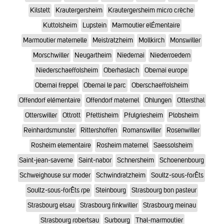
Kilstett
Krautergersheim
Krautergersheim micro crèche
Kuttolsheim
Lupstein
Marmoutier elÉmentaire
Marmoutier maternelle
Meistratzheim
Mollkirch
Monswiller
Morschwiller
Neugartheim
Niedernai
Niederroedern
Niederschaeffolsheim
Oberhaslach
Obernai europe
Obernai freppel
Obernai le parc
Oberschaeffolsheim
Offendorf elémentaire
Offendorf maternel
Ohlungen
Ottersthal
Otterswiller
Ottrott
Pfettisheim
Pfulgriesheim
Plobsheim
Reinhardsmunster
Rittershoffen
Romanswiller
Rosenwiller
Rosheim elementaire
Rosheim maternel
Saessolsheim
Saint-jean-saverne
Saint-nabor
Schnersheim
Schoenenbourg
Schweighouse sur moder
Schwindratzheim
Soultz-sous-forÊts
Soultz-sous-forÊts rpe
Steinbourg
Strasbourg bon pasteur
Strasbourg elsau
Strasbourg finkwiller
Strasbourg meinau
Strasbourg robertsau
Surbourg
Thal-marmoutier