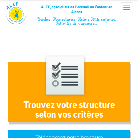
Panneau de gestion des cookies
ALEF, spécialiste de l'accueil de l'enfant en
Toggle
Alsace
naviga
Crèches, Périscolaires, Relais Petite enfance,
Activités de vacances…
Trouvez votre structure
selon vos critères
Téléchargez notre brochure