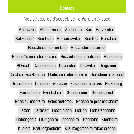
Contact
Nos structures d’accueil de l’enfant en Alsace
Allenwiller
Alteckendorf
Aschbach
Barr
Batzendorf
Batzendorf
Beinheim
Bernardswiller
Berstett
Berstheim
Betschdorf elementaire
Betschdorf maternel
Bischoffsheim elementaire
Bischoffsheim maternel
Blaesheim
BŒrsch
Dangolsheim
Dauendorf
Dettwiller
Dingsheim
Dinsheim-sur-bruche
Dorlisheim elementaire
Dorlisheim maternel
Drusenheim
Ernolsheim-bruche
Fessenheim le bas
Flexbourg
Furdenheim
Gambsheim
Gougenheim
Grendelbruch
Gries elÉmentaire
Gries maternel
Griesheim pres molsheim
Hatten
Hattmatt
Hochfelden
Hoffen
Hohatzenheim
Hohengoeft
Hurtigheim
Innenheim
Ittenheim
Kienheim
Kilstett
Krautergersheim
Krautergersheim micro crèche