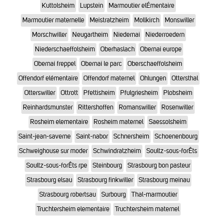
Kuttolsheim
Lupstein
Marmoutier elÉmentaire
Marmoutier maternelle
Meistratzheim
Mollkirch
Monswiller
Morschwiller
Neugartheim
Niedernai
Niederroedern
Niederschaeffolsheim
Oberhaslach
Obernai europe
Obernai freppel
Obernai le parc
Oberschaeffolsheim
Offendorf elémentaire
Offendorf maternel
Ohlungen
Ottersthal
Otterswiller
Ottrott
Pfettisheim
Pfulgriesheim
Plobsheim
Reinhardsmunster
Rittershoffen
Romanswiller
Rosenwiller
Rosheim elementaire
Rosheim maternel
Saessolsheim
Saint-jean-saverne
Saint-nabor
Schnersheim
Schoenenbourg
Schweighouse sur moder
Schwindratzheim
Soultz-sous-forÊts
Soultz-sous-forÊts rpe
Steinbourg
Strasbourg bon pasteur
Strasbourg elsau
Strasbourg finkwiller
Strasbourg meinau
Strasbourg robertsau
Surbourg
Thal-marmoutier
Truchtersheim elementaire
Truchtersheim maternel