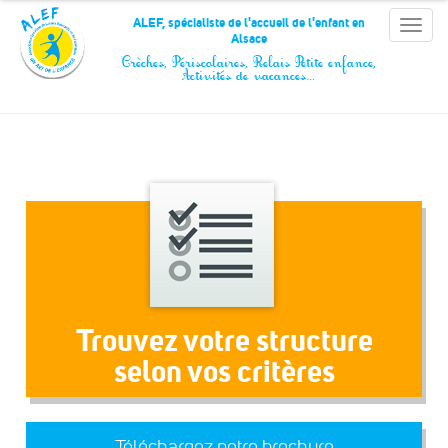
Panneau de gestion des cookies
ALEF, spécialiste de l'accueil de l'enfant en
Toggle
Alsace
naviga
Crèches, Périscolaires, Relais Petite enfance,
Activités de vacances…
Trouvez votre structure
selon vos critères
Téléchargez notre brochure