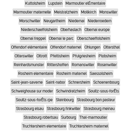
Kuttolsheim
Lupstein
Marmoutier elÉmentaire
Marmoutier maternelle
Meistratzheim
Mollkirch
Monswiller
Morschwiller
Neugartheim
Niedernai
Niederroedern
Niederschaeffolsheim
Oberhaslach
Obernai europe
Obernai freppel
Obernai le parc
Oberschaeffolsheim
Offendorf elémentaire
Offendorf maternel
Ohlungen
Ottersthal
Otterswiller
Ottrott
Pfettisheim
Pfulgriesheim
Plobsheim
Reinhardsmunster
Rittershoffen
Romanswiller
Rosenwiller
Rosheim elementaire
Rosheim maternel
Saessolsheim
Saint-jean-saverne
Saint-nabor
Schnersheim
Schoenenbourg
Schweighouse sur moder
Schwindratzheim
Soultz-sous-forÊts
Soultz-sous-forÊts rpe
Steinbourg
Strasbourg bon pasteur
Strasbourg elsau
Strasbourg finkwiller
Strasbourg meinau
Strasbourg robertsau
Surbourg
Thal-marmoutier
Truchtersheim elementaire
Truchtersheim maternel