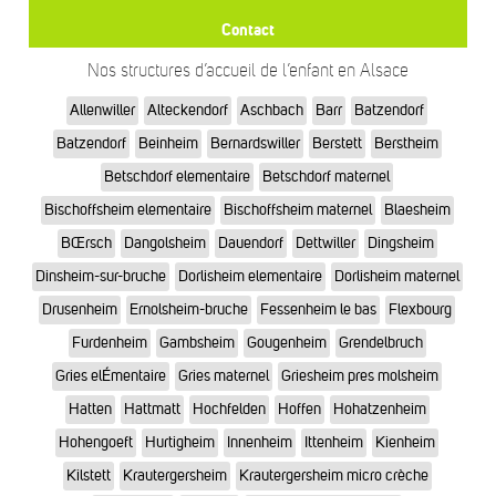
Contact
Nos structures d’accueil de l’enfant en Alsace
Allenwiller
Alteckendorf
Aschbach
Barr
Batzendorf
Batzendorf
Beinheim
Bernardswiller
Berstett
Berstheim
Betschdorf elementaire
Betschdorf maternel
Bischoffsheim elementaire
Bischoffsheim maternel
Blaesheim
BŒrsch
Dangolsheim
Dauendorf
Dettwiller
Dingsheim
Dinsheim-sur-bruche
Dorlisheim elementaire
Dorlisheim maternel
Drusenheim
Ernolsheim-bruche
Fessenheim le bas
Flexbourg
Furdenheim
Gambsheim
Gougenheim
Grendelbruch
Gries elÉmentaire
Gries maternel
Griesheim pres molsheim
Hatten
Hattmatt
Hochfelden
Hoffen
Hohatzenheim
Hohengoeft
Hurtigheim
Innenheim
Ittenheim
Kienheim
Kilstett
Krautergersheim
Krautergersheim micro crèche