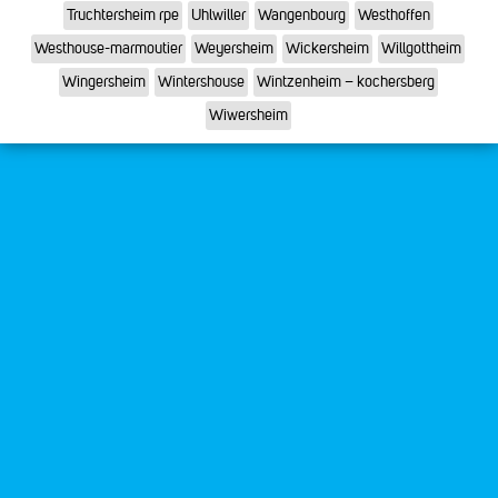
Truchtersheim rpe
Uhlwiller
Wangenbourg
Westhoffen
Westhouse-marmoutier
Weyersheim
Wickersheim
Willgottheim
Wingersheim
Wintershouse
Wintzenheim – kochersberg
Wiwersheim