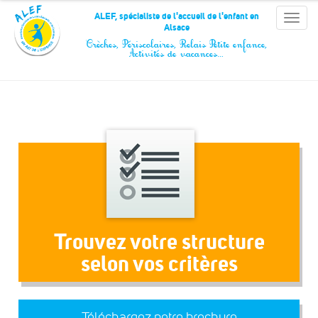
Panneau de gestion des cookies
ALEF, spécialiste de l'accueil de l'enfant en
Toggle
Alsace
naviga
Crèches, Périscolaires, Relais Petite enfance,
Activités de vacances…
Trouvez votre structure
selon vos critères
Téléchargez notre brochure