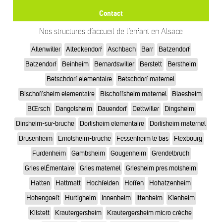
Contact
Nos structures d’accueil de l’enfant en Alsace
Allenwiller
Alteckendorf
Aschbach
Barr
Batzendorf
Batzendorf
Beinheim
Bernardswiller
Berstett
Berstheim
Betschdorf elementaire
Betschdorf maternel
Bischoffsheim elementaire
Bischoffsheim maternel
Blaesheim
BŒrsch
Dangolsheim
Dauendorf
Dettwiller
Dingsheim
Dinsheim-sur-bruche
Dorlisheim elementaire
Dorlisheim maternel
Drusenheim
Ernolsheim-bruche
Fessenheim le bas
Flexbourg
Furdenheim
Gambsheim
Gougenheim
Grendelbruch
Gries elÉmentaire
Gries maternel
Griesheim pres molsheim
Hatten
Hattmatt
Hochfelden
Hoffen
Hohatzenheim
Hohengoeft
Hurtigheim
Innenheim
Ittenheim
Kienheim
Kilstett
Krautergersheim
Krautergersheim micro crèche