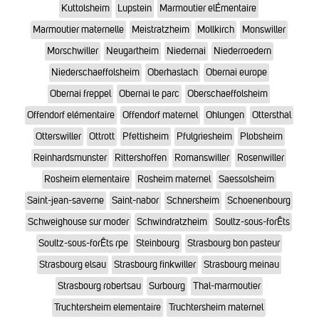
Kuttolsheim
Lupstein
Marmoutier elÉmentaire
Marmoutier maternelle
Meistratzheim
Mollkirch
Monswiller
Morschwiller
Neugartheim
Niedernai
Niederroedern
Niederschaeffolsheim
Oberhaslach
Obernai europe
Obernai freppel
Obernai le parc
Oberschaeffolsheim
Offendorf elémentaire
Offendorf maternel
Ohlungen
Ottersthal
Otterswiller
Ottrott
Pfettisheim
Pfulgriesheim
Plobsheim
Reinhardsmunster
Rittershoffen
Romanswiller
Rosenwiller
Rosheim elementaire
Rosheim maternel
Saessolsheim
Saint-jean-saverne
Saint-nabor
Schnersheim
Schoenenbourg
Schweighouse sur moder
Schwindratzheim
Soultz-sous-forÊts
Soultz-sous-forÊts rpe
Steinbourg
Strasbourg bon pasteur
Strasbourg elsau
Strasbourg finkwiller
Strasbourg meinau
Strasbourg robertsau
Surbourg
Thal-marmoutier
Truchtersheim elementaire
Truchtersheim maternel