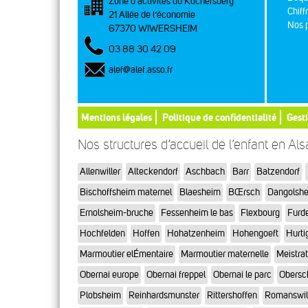
Zone d’activités du Kochersberg
Chiff
21 Allée de l’économie
Nos p
67370 WIWERSHEIM
03 88 30 42 09
alef@alef.asso.fr
Mentions légales
Politique de confidentialité
Gest
Nos structures d’accueil de l’enfant en Al
Allenwiller
Alteckendorf
Aschbach
Barr
Batzendorf
Bischoffsheim maternel
Blaesheim
BŒrsch
Dangolsh
Ernolsheim-bruche
Fessenheim le bas
Flexbourg
Furd
Hochfelden
Hoffen
Hohatzenheim
Hohengoeft
Hurti
Marmoutier elÉmentaire
Marmoutier maternelle
Meistra
Obernai europe
Obernai freppel
Obernai le parc
Obersc
Plobsheim
Reinhardsmunster
Rittershoffen
Romanswil