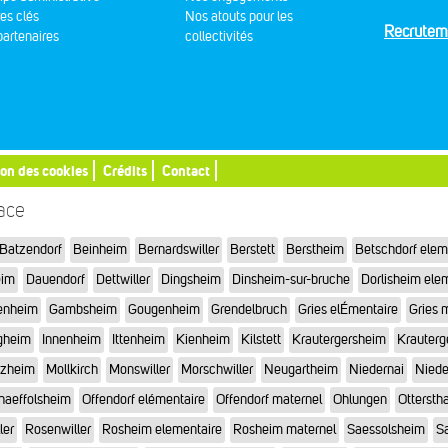
res clés
Nos atouts pour les
Recrutem
artenaires
collectivités
ion des cookies
Crédits
Contact
sace
Batzendorf
Beinheim
Bernardswiller
Berstett
Berstheim
Betschdorf elem
eim
Dauendorf
Dettwiller
Dingsheim
Dinsheim-sur-bruche
Dorlisheim ele
enheim
Gambsheim
Gougenheim
Grendelbruch
Gries elÉmentaire
Gries 
gheim
Innenheim
Ittenheim
Kienheim
Kilstett
Krautergersheim
Krauterg
tzheim
Mollkirch
Monswiller
Morschwiller
Neugartheim
Niedernai
Niede
haeffolsheim
Offendorf elémentaire
Offendorf maternel
Ohlungen
Otterstha
ler
Rosenwiller
Rosheim elementaire
Rosheim maternel
Saessolsheim
Sa