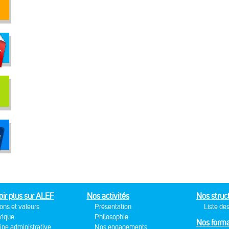
oir plus sur ALEF
Nos activités
Nos struc
ons et valeurs
Présentation
Liste des
rique
Philosophie
Nos forma
ipe administrative
Nos engagements