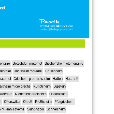
ent
entaire
Betschdorf maternel
Bischoffsheim elementaire
mentaire
Dorlisheim maternel
Drusenheim
maternel
Griesheim pres molsheim
Hatten
Hattmatt
ersheim micro crèche
Kuttolsheim
Lupstein
rroedern
Niederschaeffolsheim
Oberhaslach
l
Otterswiller
Ottrott
Pfettisheim
Pfulgriesheim
int-jean-saverne
Saint-nabor
Schnersheim