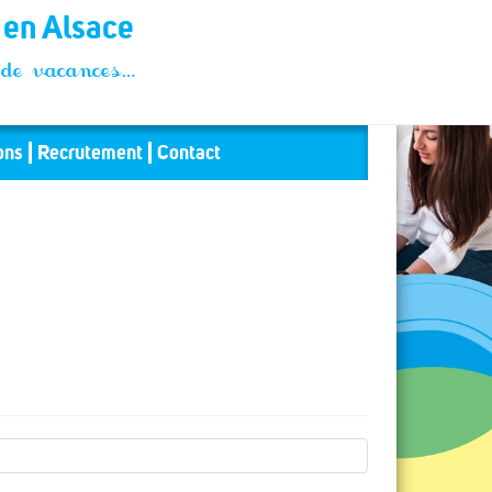
t en Alsace
és de vacances…
ons
Recrutement
Contact