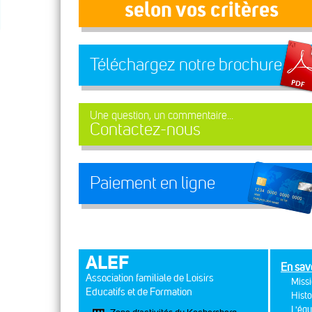
selon vos critères
Téléchargez notre brochure
Une question, un commentaire...
Contactez-nous
Paiement en ligne
ALEF
En sav
Association familiale de Loisirs
Missi
Educatifs et de Formation
Histo
L'équ