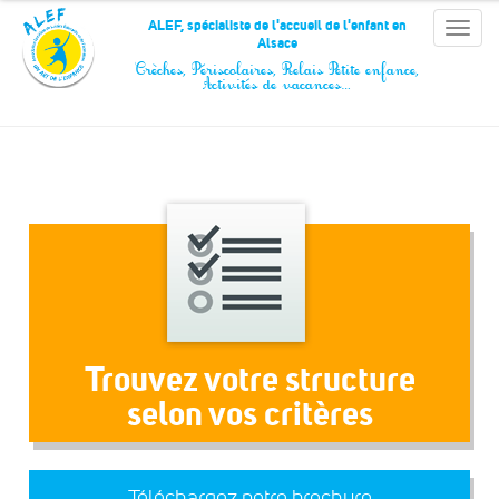
Panneau de gestion des cookies
ALEF, spécialiste de l'accueil de l'enfant en
Toggle
Alsace
naviga
Crèches, Périscolaires, Relais Petite enfance,
Activités de vacances…
Trouvez votre structure
selon vos critères
Téléchargez notre brochure