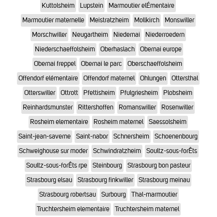
Kuttolsheim
Lupstein
Marmoutier elÉmentaire
Marmoutier maternelle
Meistratzheim
Mollkirch
Monswiller
Morschwiller
Neugartheim
Niedernai
Niederroedern
Niederschaeffolsheim
Oberhaslach
Obernai europe
Obernai freppel
Obernai le parc
Oberschaeffolsheim
Offendorf elémentaire
Offendorf maternel
Ohlungen
Ottersthal
Otterswiller
Ottrott
Pfettisheim
Pfulgriesheim
Plobsheim
Reinhardsmunster
Rittershoffen
Romanswiller
Rosenwiller
Rosheim elementaire
Rosheim maternel
Saessolsheim
Saint-jean-saverne
Saint-nabor
Schnersheim
Schoenenbourg
Schweighouse sur moder
Schwindratzheim
Soultz-sous-forÊts
Soultz-sous-forÊts rpe
Steinbourg
Strasbourg bon pasteur
Strasbourg elsau
Strasbourg finkwiller
Strasbourg meinau
Strasbourg robertsau
Surbourg
Thal-marmoutier
Truchtersheim elementaire
Truchtersheim maternel