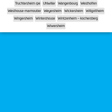
Truchtersheim rpe
Uhlwiller
Wangenbourg
Westhoffen
Westhouse-marmoutier
Weyersheim
Wickersheim
Willgottheim
Wingersheim
Wintershouse
Wintzenheim – kochersberg
Wiwersheim