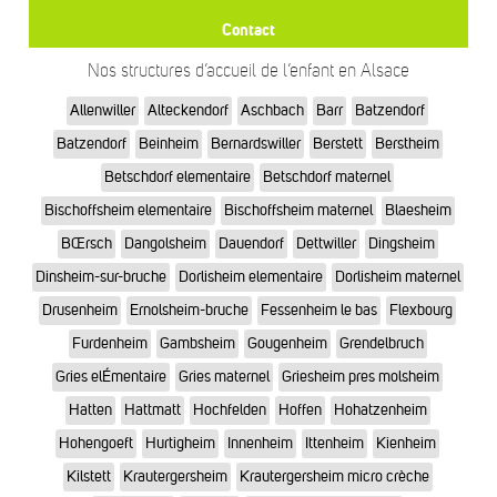
Contact
Nos structures d’accueil de l’enfant en Alsace
Allenwiller
Alteckendorf
Aschbach
Barr
Batzendorf
Batzendorf
Beinheim
Bernardswiller
Berstett
Berstheim
Betschdorf elementaire
Betschdorf maternel
Bischoffsheim elementaire
Bischoffsheim maternel
Blaesheim
BŒrsch
Dangolsheim
Dauendorf
Dettwiller
Dingsheim
Dinsheim-sur-bruche
Dorlisheim elementaire
Dorlisheim maternel
Drusenheim
Ernolsheim-bruche
Fessenheim le bas
Flexbourg
Furdenheim
Gambsheim
Gougenheim
Grendelbruch
Gries elÉmentaire
Gries maternel
Griesheim pres molsheim
Hatten
Hattmatt
Hochfelden
Hoffen
Hohatzenheim
Hohengoeft
Hurtigheim
Innenheim
Ittenheim
Kienheim
Kilstett
Krautergersheim
Krautergersheim micro crèche