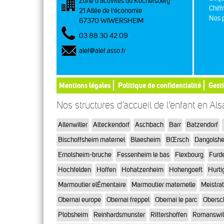
Zone d’activités du Kochersberg
Chiff
21 Allée de l’économie
Nos p
67370 WIWERSHEIM
03 88 30 42 09
alef@alef.asso.fr
Mentions légales
Politique de confidentialité
Gest
Nos structures d’accueil de l’enfant en Al
Allenwiller
Alteckendorf
Aschbach
Barr
Batzendorf
Bischoffsheim maternel
Blaesheim
BŒrsch
Dangolsh
Ernolsheim-bruche
Fessenheim le bas
Flexbourg
Furd
Hochfelden
Hoffen
Hohatzenheim
Hohengoeft
Hurti
Marmoutier elÉmentaire
Marmoutier maternelle
Meistra
Obernai europe
Obernai freppel
Obernai le parc
Obersc
Plobsheim
Reinhardsmunster
Rittershoffen
Romanswil