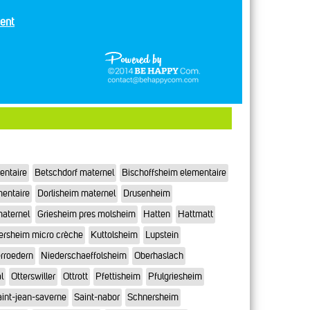
ent
entaire
Betschdorf maternel
Bischoffsheim elementaire
mentaire
Dorlisheim maternel
Drusenheim
maternel
Griesheim pres molsheim
Hatten
Hattmatt
ersheim micro crèche
Kuttolsheim
Lupstein
rroedern
Niederschaeffolsheim
Oberhaslach
l
Otterswiller
Ottrott
Pfettisheim
Pfulgriesheim
int-jean-saverne
Saint-nabor
Schnersheim