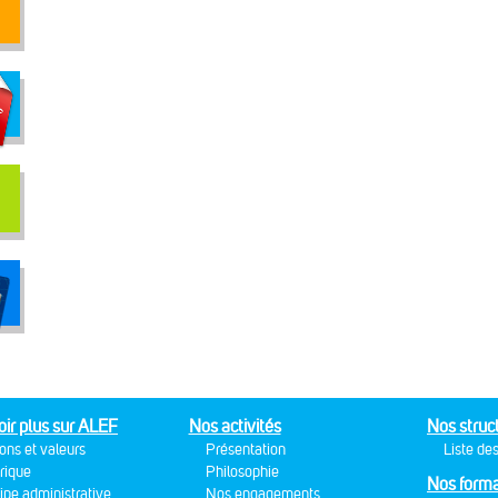
oir plus sur ALEF
Nos activités
Nos struc
ons et valeurs
Présentation
Liste des
rique
Philosophie
Nos forma
ipe administrative
Nos engagements