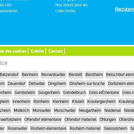
res clés
Nos atouts pour les
Recrutem
artenaires
collectivités
ion des cookies
Crédits
Contact
sace
Batzendorf
Beinheim
Bernardswiller
Berstett
Berstheim
Betschdorf elem
eim
Dauendorf
Dettwiller
Dingsheim
Dinsheim-sur-bruche
Dorlisheim ele
enheim
Gambsheim
Gougenheim
Grendelbruch
Gries elÉmentaire
Gries 
gheim
Innenheim
Ittenheim
Kienheim
Kilstett
Krautergersheim
Krauterg
tzheim
Mollkirch
Monswiller
Morschwiller
Neugartheim
Niedernai
Niede
haeffolsheim
Offendorf elémentaire
Offendorf maternel
Ohlungen
Otterstha
ler
Rosenwiller
Rosheim elementaire
Rosheim maternel
Saessolsheim
Sa