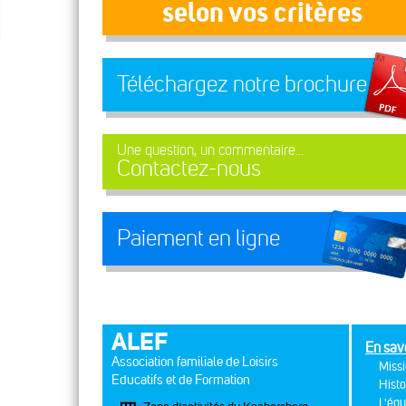
selon vos critères
Téléchargez notre brochure
Une question, un commentaire...
Contactez-nous
Paiement en ligne
ALEF
En sav
Association familiale de Loisirs
Missi
Educatifs et de Formation
Histo
L'équ