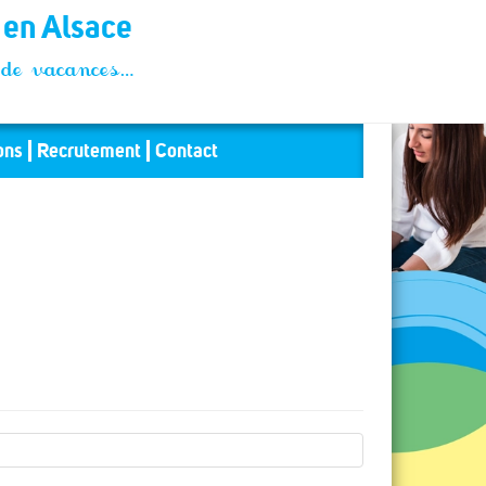
t en Alsace
és de vacances…
ons
Recrutement
Contact