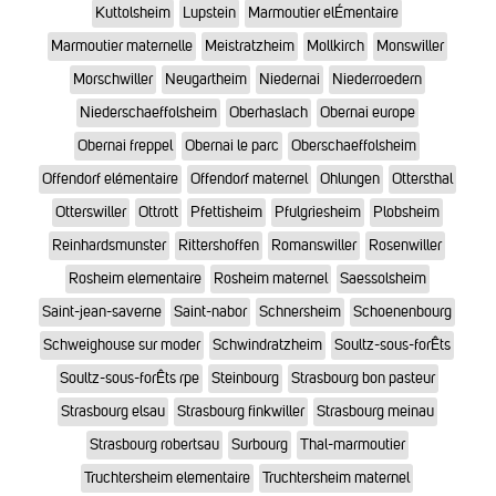
Kuttolsheim
Lupstein
Marmoutier elÉmentaire
Marmoutier maternelle
Meistratzheim
Mollkirch
Monswiller
Morschwiller
Neugartheim
Niedernai
Niederroedern
Niederschaeffolsheim
Oberhaslach
Obernai europe
Obernai freppel
Obernai le parc
Oberschaeffolsheim
Offendorf elémentaire
Offendorf maternel
Ohlungen
Ottersthal
Otterswiller
Ottrott
Pfettisheim
Pfulgriesheim
Plobsheim
Reinhardsmunster
Rittershoffen
Romanswiller
Rosenwiller
Rosheim elementaire
Rosheim maternel
Saessolsheim
Saint-jean-saverne
Saint-nabor
Schnersheim
Schoenenbourg
Schweighouse sur moder
Schwindratzheim
Soultz-sous-forÊts
Soultz-sous-forÊts rpe
Steinbourg
Strasbourg bon pasteur
Strasbourg elsau
Strasbourg finkwiller
Strasbourg meinau
Strasbourg robertsau
Surbourg
Thal-marmoutier
Truchtersheim elementaire
Truchtersheim maternel