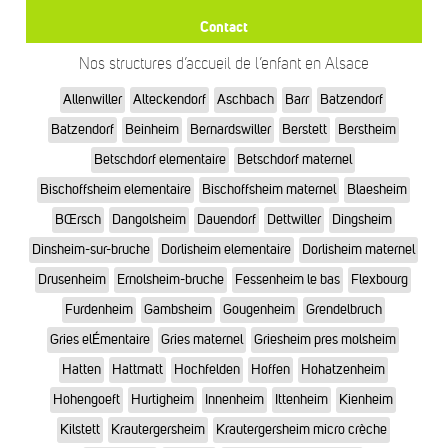
Contact
Nos structures d’accueil de l’enfant en Alsace
Allenwiller
Alteckendorf
Aschbach
Barr
Batzendorf
Batzendorf
Beinheim
Bernardswiller
Berstett
Berstheim
Betschdorf elementaire
Betschdorf maternel
Bischoffsheim elementaire
Bischoffsheim maternel
Blaesheim
BŒrsch
Dangolsheim
Dauendorf
Dettwiller
Dingsheim
Dinsheim-sur-bruche
Dorlisheim elementaire
Dorlisheim maternel
Drusenheim
Ernolsheim-bruche
Fessenheim le bas
Flexbourg
Furdenheim
Gambsheim
Gougenheim
Grendelbruch
Gries elÉmentaire
Gries maternel
Griesheim pres molsheim
Hatten
Hattmatt
Hochfelden
Hoffen
Hohatzenheim
Hohengoeft
Hurtigheim
Innenheim
Ittenheim
Kienheim
Kilstett
Krautergersheim
Krautergersheim micro crèche