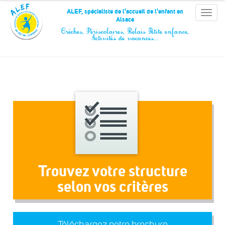
Panneau de gestion des cookies
ALEF, spécialiste de l'accueil de l'enfant en
Toggle
Alsace
naviga
Crèches, Périscolaires, Relais Petite enfance,
Activités de vacances…
Trouvez votre structure
selon vos critères
Téléchargez notre brochure