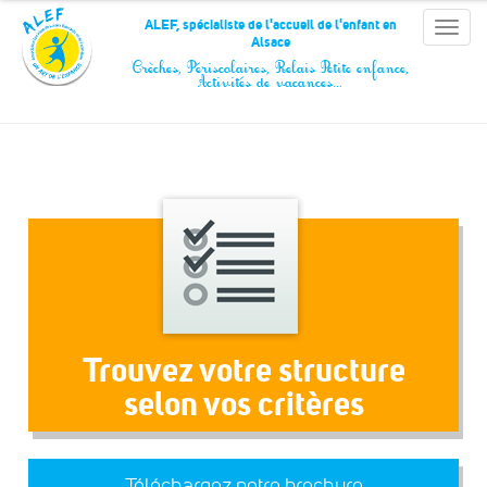
Panneau de gestion des cookies
ALEF, spécialiste de l'accueil de l'enfant en
Toggle
Alsace
naviga
Crèches, Périscolaires, Relais Petite enfance,
Activités de vacances…
Trouvez votre structure
selon vos critères
Téléchargez notre brochure