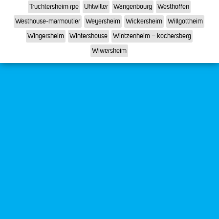
Truchtersheim rpe
Uhlwiller
Wangenbourg
Westhoffen
Westhouse-marmoutier
Weyersheim
Wickersheim
Willgottheim
Wingersheim
Wintershouse
Wintzenheim – kochersberg
Wiwersheim