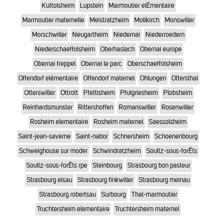
Kuttolsheim
Lupstein
Marmoutier elÉmentaire
Marmoutier maternelle
Meistratzheim
Mollkirch
Monswiller
Morschwiller
Neugartheim
Niedernai
Niederroedern
Niederschaeffolsheim
Oberhaslach
Obernai europe
Obernai freppel
Obernai le parc
Oberschaeffolsheim
Offendorf elémentaire
Offendorf maternel
Ohlungen
Ottersthal
Otterswiller
Ottrott
Pfettisheim
Pfulgriesheim
Plobsheim
Reinhardsmunster
Rittershoffen
Romanswiller
Rosenwiller
Rosheim elementaire
Rosheim maternel
Saessolsheim
Saint-jean-saverne
Saint-nabor
Schnersheim
Schoenenbourg
Schweighouse sur moder
Schwindratzheim
Soultz-sous-forÊts
Soultz-sous-forÊts rpe
Steinbourg
Strasbourg bon pasteur
Strasbourg elsau
Strasbourg finkwiller
Strasbourg meinau
Strasbourg robertsau
Surbourg
Thal-marmoutier
Truchtersheim elementaire
Truchtersheim maternel