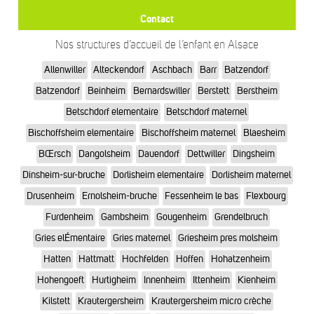
Contact
Nos structures d’accueil de l’enfant en Alsace
Allenwiller
Alteckendorf
Aschbach
Barr
Batzendorf
Batzendorf
Beinheim
Bernardswiller
Berstett
Berstheim
Betschdorf elementaire
Betschdorf maternel
Bischoffsheim elementaire
Bischoffsheim maternel
Blaesheim
BŒrsch
Dangolsheim
Dauendorf
Dettwiller
Dingsheim
Dinsheim-sur-bruche
Dorlisheim elementaire
Dorlisheim maternel
Drusenheim
Ernolsheim-bruche
Fessenheim le bas
Flexbourg
Furdenheim
Gambsheim
Gougenheim
Grendelbruch
Gries elÉmentaire
Gries maternel
Griesheim pres molsheim
Hatten
Hattmatt
Hochfelden
Hoffen
Hohatzenheim
Hohengoeft
Hurtigheim
Innenheim
Ittenheim
Kienheim
Kilstett
Krautergersheim
Krautergersheim micro crèche