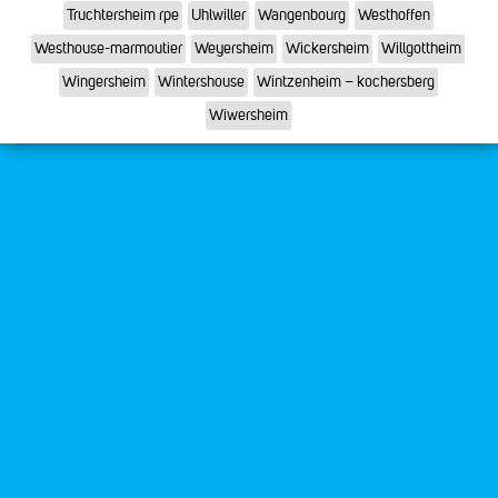
Truchtersheim rpe
Uhlwiller
Wangenbourg
Westhoffen
Westhouse-marmoutier
Weyersheim
Wickersheim
Willgottheim
Wingersheim
Wintershouse
Wintzenheim – kochersberg
Wiwersheim