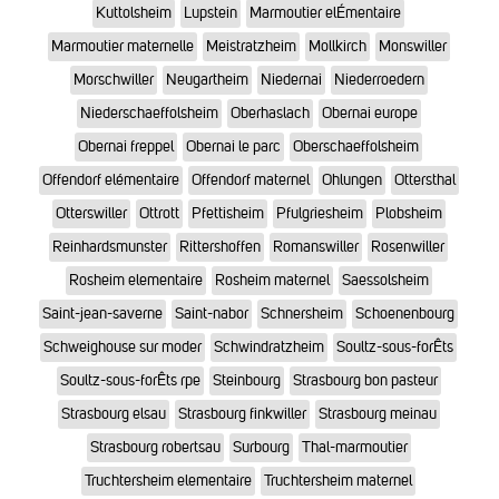
Kuttolsheim
Lupstein
Marmoutier elÉmentaire
Marmoutier maternelle
Meistratzheim
Mollkirch
Monswiller
Morschwiller
Neugartheim
Niedernai
Niederroedern
Niederschaeffolsheim
Oberhaslach
Obernai europe
Obernai freppel
Obernai le parc
Oberschaeffolsheim
Offendorf elémentaire
Offendorf maternel
Ohlungen
Ottersthal
Otterswiller
Ottrott
Pfettisheim
Pfulgriesheim
Plobsheim
Reinhardsmunster
Rittershoffen
Romanswiller
Rosenwiller
Rosheim elementaire
Rosheim maternel
Saessolsheim
Saint-jean-saverne
Saint-nabor
Schnersheim
Schoenenbourg
Schweighouse sur moder
Schwindratzheim
Soultz-sous-forÊts
Soultz-sous-forÊts rpe
Steinbourg
Strasbourg bon pasteur
Strasbourg elsau
Strasbourg finkwiller
Strasbourg meinau
Strasbourg robertsau
Surbourg
Thal-marmoutier
Truchtersheim elementaire
Truchtersheim maternel