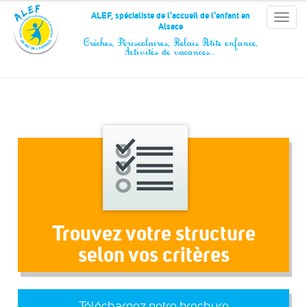
Panneau de gestion des cookies
ALEF, spécialiste de l'accueil de l'enfant en
Toggle
Alsace
naviga
Crèches, Périscolaires, Relais Petite enfance,
Activités de vacances…
Trouvez votre structure
selon vos critères
Téléchargez notre brochure