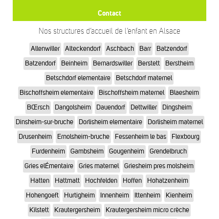
Contact
Nos structures d’accueil de l’enfant en Alsace
Allenwiller
Alteckendorf
Aschbach
Barr
Batzendorf
Batzendorf
Beinheim
Bernardswiller
Berstett
Berstheim
Betschdorf elementaire
Betschdorf maternel
Bischoffsheim elementaire
Bischoffsheim maternel
Blaesheim
BŒrsch
Dangolsheim
Dauendorf
Dettwiller
Dingsheim
Dinsheim-sur-bruche
Dorlisheim elementaire
Dorlisheim maternel
Drusenheim
Ernolsheim-bruche
Fessenheim le bas
Flexbourg
Furdenheim
Gambsheim
Gougenheim
Grendelbruch
Gries elÉmentaire
Gries maternel
Griesheim pres molsheim
Hatten
Hattmatt
Hochfelden
Hoffen
Hohatzenheim
Hohengoeft
Hurtigheim
Innenheim
Ittenheim
Kienheim
Kilstett
Krautergersheim
Krautergersheim micro crèche