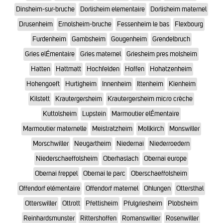
Dinsheim-sur-bruche
Dorlisheim elementaire
Dorlisheim maternel
Drusenheim
Ernolsheim-bruche
Fessenheim le bas
Flexbourg
Furdenheim
Gambsheim
Gougenheim
Grendelbruch
Gries elÉmentaire
Gries maternel
Griesheim pres molsheim
Hatten
Hattmatt
Hochfelden
Hoffen
Hohatzenheim
Hohengoeft
Hurtigheim
Innenheim
Ittenheim
Kienheim
Kilstett
Krautergersheim
Krautergersheim micro crèche
Kuttolsheim
Lupstein
Marmoutier elÉmentaire
Marmoutier maternelle
Meistratzheim
Mollkirch
Monswiller
Morschwiller
Neugartheim
Niedernai
Niederroedern
Niederschaeffolsheim
Oberhaslach
Obernai europe
Obernai freppel
Obernai le parc
Oberschaeffolsheim
Offendorf elémentaire
Offendorf maternel
Ohlungen
Ottersthal
Otterswiller
Ottrott
Pfettisheim
Pfulgriesheim
Plobsheim
Reinhardsmunster
Rittershoffen
Romanswiller
Rosenwiller