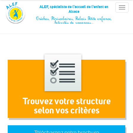
Panneau de gestion des cookies
ALEF, spécialiste de l'accueil de l'enfant en
Toggle
Alsace
naviga
Crèches, Périscolaires, Relais Petite enfance,
Activités de vacances…
Trouvez votre structure
selon vos critères
Téléchargez notre brochure