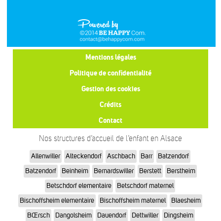
Mentions légales
Politique de confidentialité
Gestion des cookies
Crédits
Contact
Nos structures d’accueil de l’enfant en Alsace
Allenwiller
Alteckendorf
Aschbach
Barr
Batzendorf
Batzendorf
Beinheim
Bernardswiller
Berstett
Berstheim
Betschdorf elementaire
Betschdorf maternel
Bischoffsheim elementaire
Bischoffsheim maternel
Blaesheim
BŒrsch
Dangolsheim
Dauendorf
Dettwiller
Dingsheim