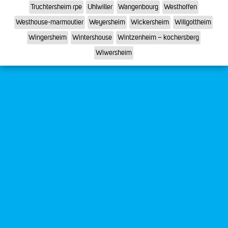
Truchtersheim rpe
Uhlwiller
Wangenbourg
Westhoffen
Westhouse-marmoutier
Weyersheim
Wickersheim
Willgottheim
Wingersheim
Wintershouse
Wintzenheim – kochersberg
Wiwersheim