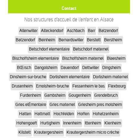
Contact
Nos structures d’accueil de l’enfant en Alsace
Allenwiller
Alteckendorf
Aschbach
Barr
Batzendorf
Batzendorf
Beinheim
Bernardswiller
Berstett
Berstheim
Betschdorf elementaire
Betschdorf maternel
Bischoffsheim elementaire
Bischoffsheim maternel
Blaesheim
BŒrsch
Dangolsheim
Dauendorf
Dettwiller
Dingsheim
Dinsheim-sur-bruche
Dorlisheim elementaire
Dorlisheim maternel
Drusenheim
Ernolsheim-bruche
Fessenheim le bas
Flexbourg
Furdenheim
Gambsheim
Gougenheim
Grendelbruch
Gries elÉmentaire
Gries maternel
Griesheim pres molsheim
Hatten
Hattmatt
Hochfelden
Hoffen
Hohatzenheim
Hohengoeft
Hurtigheim
Innenheim
Ittenheim
Kienheim
Kilstett
Krautergersheim
Krautergersheim micro crèche