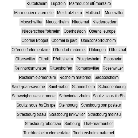
Kuttolsheim
Lupstein
Marmoutier elÉmentaire
Marmoutier maternelle
Meistratzheim
Mollkirch
Monswiller
Morschwiller
Neugartheim
Niedernai
Niederroedern
Niederschaeffolsheim
Oberhaslach
Obernai europe
Obernai freppel
Obernai le parc
Oberschaeffolsheim
Offendorf elémentaire
Offendorf maternel
Ohlungen
Ottersthal
Otterswiller
Ottrott
Pfettisheim
Pfulgriesheim
Plobsheim
Reinhardsmunster
Rittershoffen
Romanswiller
Rosenwiller
Rosheim elementaire
Rosheim maternel
Saessolsheim
Saint-jean-saverne
Saint-nabor
Schnersheim
Schoenenbourg
Schweighouse sur moder
Schwindratzheim
Soultz-sous-forÊts
Soultz-sous-forÊts rpe
Steinbourg
Strasbourg bon pasteur
Strasbourg elsau
Strasbourg finkwiller
Strasbourg meinau
Strasbourg robertsau
Surbourg
Thal-marmoutier
Truchtersheim elementaire
Truchtersheim maternel