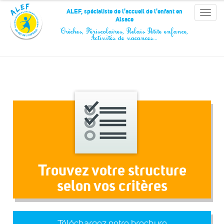
Panneau de gestion des cookies
ALEF, spécialiste de l'accueil de l'enfant en
Toggle
Alsace
naviga
Crèches, Périscolaires, Relais Petite enfance,
Activités de vacances…
Trouvez votre structure
selon vos critères
Téléchargez notre brochure