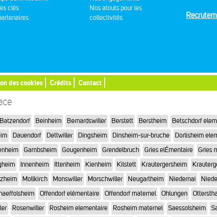
res clés
Nos atouts pour les
Recrutem
artenaires
collectivités
ion des cookies
Crédits
Contact
sace
Batzendorf
Beinheim
Bernardswiller
Berstett
Berstheim
Betschdorf elem
eim
Dauendorf
Dettwiller
Dingsheim
Dinsheim-sur-bruche
Dorlisheim ele
enheim
Gambsheim
Gougenheim
Grendelbruch
Gries elÉmentaire
Gries 
gheim
Innenheim
Ittenheim
Kienheim
Kilstett
Krautergersheim
Krauterg
tzheim
Mollkirch
Monswiller
Morschwiller
Neugartheim
Niedernai
Niede
haeffolsheim
Offendorf elémentaire
Offendorf maternel
Ohlungen
Otterstha
ler
Rosenwiller
Rosheim elementaire
Rosheim maternel
Saessolsheim
Sa