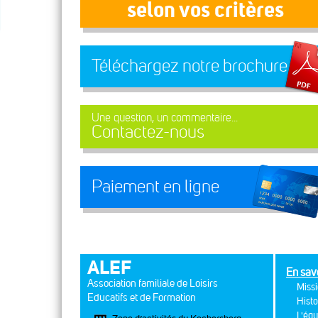
selon vos critères
Téléchargez notre brochure
Une question, un commentaire...
Contactez-nous
Paiement en ligne
ALEF
En sav
Association familiale de Loisirs
Missi
Educatifs et de Formation
Histo
L'équ