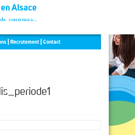
t en Alsace
és de vacances…
ons
Recrutement
Contact
s_periode1