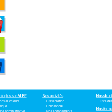
oir plus sur ALEF
Nos activités
Nos struc
ons et valeurs
Présentation
Liste des
rique
Philosophie
Nos forma
ipe administrative
Nos engagements