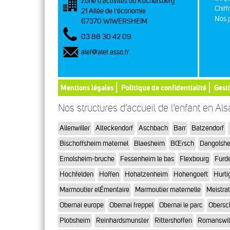
Zone d’activités du Kochersberg
Chiff
21 Allée de l’économie
Nos p
67370 WIWERSHEIM
03 88 30 42 09
alef@alef.asso.fr
Mentions légales
Politique de confidentialité
Gest
Nos structures d’accueil de l’enfant en Al
Allenwiller
Alteckendorf
Aschbach
Barr
Batzendorf
Bischoffsheim maternel
Blaesheim
BŒrsch
Dangolsh
Ernolsheim-bruche
Fessenheim le bas
Flexbourg
Furd
Hochfelden
Hoffen
Hohatzenheim
Hohengoeft
Hurti
Marmoutier elÉmentaire
Marmoutier maternelle
Meistra
Obernai europe
Obernai freppel
Obernai le parc
Obersc
Plobsheim
Reinhardsmunster
Rittershoffen
Romanswil