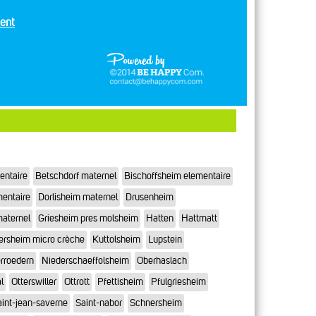
ent
entaire
Betschdorf maternel
Bischoffsheim elementaire
mentaire
Dorlisheim maternel
Drusenheim
maternel
Griesheim pres molsheim
Hatten
Hattmatt
ersheim micro crèche
Kuttolsheim
Lupstein
rroedern
Niederschaeffolsheim
Oberhaslach
l
Otterswiller
Ottrott
Pfettisheim
Pfulgriesheim
int-jean-saverne
Saint-nabor
Schnersheim