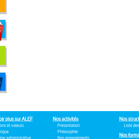
oir plus sur ALEF
Nos activités
Nos struc
ons et valeurs
Présentation
Liste des
rique
Philosophie
Nos forma
ipe administrative
Nos engagements