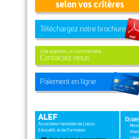
selon vos critères
Téléchargez notre brochure
Une question, un commentaire...
Contactez-nous
Paiement en ligne
ALEF
En sav
Association familiale de Loisirs
Missi
Educatifs et de Formation
Histo
L'équ