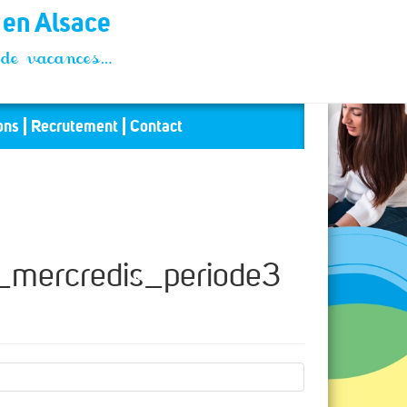
t en Alsace
és de vacances…
ons
Recrutement
Contact
mercredis_periode3