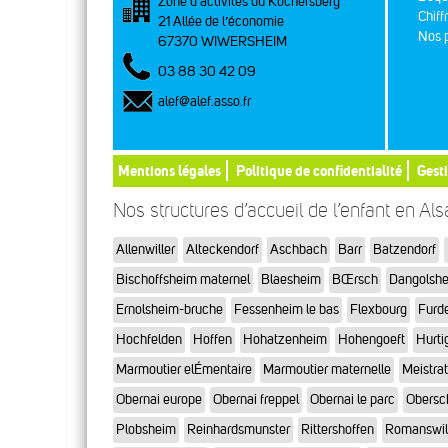
Zone d’activités du Kochersberg
Chiff
21 Allée de l’économie
Nos p
67370 WIWERSHEIM
03 88 30 42 09
alef@alef.asso.fr
Mentions légales
Politique de confidentialité
Gest
Nos structures d’accueil de l’enfant en Al
Allenwiller
Alteckendorf
Aschbach
Barr
Batzendorf
Bischoffsheim maternel
Blaesheim
BŒrsch
Dangolsh
Ernolsheim-bruche
Fessenheim le bas
Flexbourg
Furd
Hochfelden
Hoffen
Hohatzenheim
Hohengoeft
Hurti
Marmoutier elÉmentaire
Marmoutier maternelle
Meistra
Obernai europe
Obernai freppel
Obernai le parc
Obersc
Plobsheim
Reinhardsmunster
Rittershoffen
Romanswil