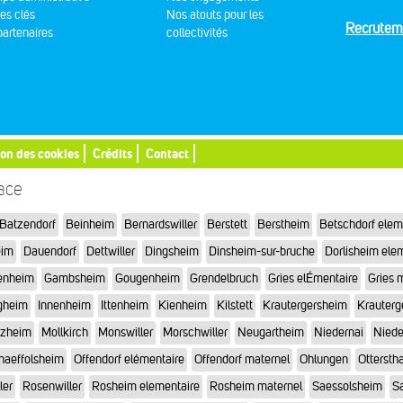
res clés
Nos atouts pour les
Recrutem
artenaires
collectivités
ion des cookies
Crédits
Contact
sace
Batzendorf
Beinheim
Bernardswiller
Berstett
Berstheim
Betschdorf elem
eim
Dauendorf
Dettwiller
Dingsheim
Dinsheim-sur-bruche
Dorlisheim ele
enheim
Gambsheim
Gougenheim
Grendelbruch
Gries elÉmentaire
Gries 
gheim
Innenheim
Ittenheim
Kienheim
Kilstett
Krautergersheim
Krauterg
tzheim
Mollkirch
Monswiller
Morschwiller
Neugartheim
Niedernai
Niede
haeffolsheim
Offendorf elémentaire
Offendorf maternel
Ohlungen
Otterstha
ler
Rosenwiller
Rosheim elementaire
Rosheim maternel
Saessolsheim
Sa