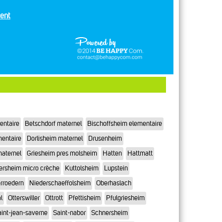
ent
entaire
Betschdorf maternel
Bischoffsheim elementaire
mentaire
Dorlisheim maternel
Drusenheim
maternel
Griesheim pres molsheim
Hatten
Hattmatt
ersheim micro crèche
Kuttolsheim
Lupstein
rroedern
Niederschaeffolsheim
Oberhaslach
l
Otterswiller
Ottrott
Pfettisheim
Pfulgriesheim
int-jean-saverne
Saint-nabor
Schnersheim