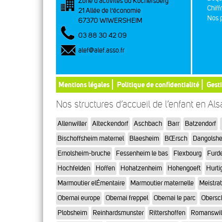
Zone d’activités du Kochersberg
Chiff
21 Allée de l’économie
Nos p
67370 WIWERSHEIM
03 88 30 42 09
alef@alef.asso.fr
Mentions légales
Politique de confidentialité
Gest
Nos structures d’accueil de l’enfant en Al
Allenwiller
Alteckendorf
Aschbach
Barr
Batzendorf
Bischoffsheim maternel
Blaesheim
BŒrsch
Dangolsh
Ernolsheim-bruche
Fessenheim le bas
Flexbourg
Furd
Hochfelden
Hoffen
Hohatzenheim
Hohengoeft
Hurti
Marmoutier elÉmentaire
Marmoutier maternelle
Meistra
Obernai europe
Obernai freppel
Obernai le parc
Obersc
Plobsheim
Reinhardsmunster
Rittershoffen
Romanswil