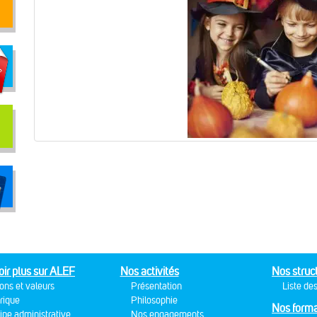
oir plus sur ALEF
Nos activités
Nos struc
ons et valeurs
Présentation
Liste des
rique
Philosophie
Nos forma
ipe administrative
Nos engagements