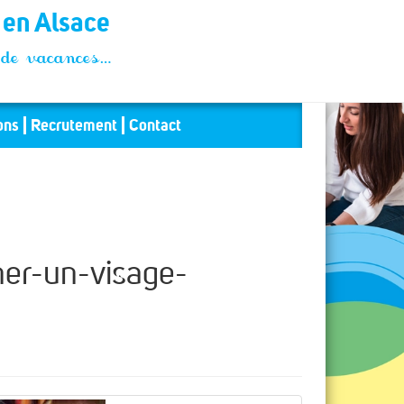
t en Alsace
és de vacances…
ons
Recrutement
Contact
er-un-visage-