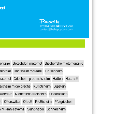
ent
entaire
Betschdorf maternel
Bischoffsheim elementaire
mentaire
Dorlisheim maternel
Drusenheim
maternel
Griesheim pres molsheim
Hatten
Hattmatt
ersheim micro crèche
Kuttolsheim
Lupstein
rroedern
Niederschaeffolsheim
Oberhaslach
l
Otterswiller
Ottrott
Pfettisheim
Pfulgriesheim
int-jean-saverne
Saint-nabor
Schnersheim