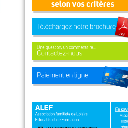
selon vos critères
Téléchargez notre brochure
Une question, un commentaire...
Contactez-nous
Paiement en ligne
ALEF
En sav
Association familiale de Loisirs
Missi
Educatifs et de Formation
Histo
L'équ