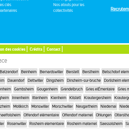
res clés
Nos atouts pour les
Recrutem
artenaires
collectivités
ion des cookies
Crédits
Contact
sace
Batzendorf
Beinheim
Bernardswiller
Berstett
Berstheim
Betschdorf elem
eim
Dauendorf
Dettwiller
Dingsheim
Dinsheim-sur-bruche
Dorlisheim ele
enheim
Gambsheim
Gougenheim
Grendelbruch
Gries elÉmentaire
Gries 
gheim
Innenheim
Ittenheim
Kienheim
Kilstett
Krautergersheim
Krauterg
tzheim
Mollkirch
Monswiller
Morschwiller
Neugartheim
Niedernai
Niede
haeffolsheim
Offendorf elémentaire
Offendorf maternel
Ohlungen
Otterstha
ler
Rosenwiller
Rosheim elementaire
Rosheim maternel
Saessolsheim
Sa