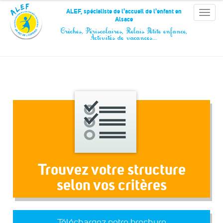
Panneau de gestion des cookies
ALEF, spécialiste de l'accueil de l'enfant en
Toggle
Alsace
naviga
Crèches, Périscolaires, Relais Petite enfance,
Activités de vacances…
Trouvez votre structure
selon vos critères
Téléchargez notre brochure