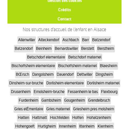
Gestion des cookies
Crédits
Contact
Nos structures d’accueil de l’enfant en Alsace
Allenwiller
Alteckendorf
Aschbach
Barr
Batzendorf
Batzendorf
Beinheim
Bernardswiller
Berstett
Berstheim
Betschdorf elementaire
Betschdorf maternel
Bischoffsheim elementaire
Bischoffsheim maternel
Blaesheim
BŒrsch
Dangolsheim
Dauendorf
Dettwiller
Dingsheim
Dinsheim-sur-bruche
Dorlisheim elementaire
Dorlisheim maternel
Drusenheim
Ernolsheim-bruche
Fessenheim le bas
Flexbourg
Furdenheim
Gambsheim
Gougenheim
Grendelbruch
Gries elÉmentaire
Gries maternel
Griesheim pres molsheim
Hatten
Hattmatt
Hochfelden
Hoffen
Hohatzenheim
Hohengoeft
Hurtigheim
Innenheim
Ittenheim
Kienheim