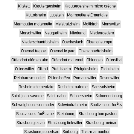
Kilstett
Krautergersheim
Krautergersheim micro crèche
Kuttolsheim
Lupstein
Marmoutier elÉmentaire
Marmoutier maternelle
Meistratzheim
Mollkirch
Monswiller
Morschwiller
Neugartheim
Niedernai
Niederroedern
Niederschaeffolsheim
Oberhaslach
Obernai europe
Obernai freppel
Obernai le parc
Oberschaeffolsheim
Offendorf elémentaire
Offendorf maternel
Ohlungen
Ottersthal
Otterswiller
Ottrott
Pfettisheim
Pfulgriesheim
Plobsheim
Reinhardsmunster
Rittershoffen
Romanswiller
Rosenwiller
Rosheim elementaire
Rosheim maternel
Saessolsheim
Saint-jean-saverne
Saint-nabor
Schnersheim
Schoenenbourg
Schweighouse sur moder
Schwindratzheim
Soultz-sous-forÊts
Soultz-sous-forÊts rpe
Steinbourg
Strasbourg bon pasteur
Strasbourg elsau
Strasbourg finkwiller
Strasbourg meinau
Strasbourg robertsau
Surbourg
Thal-marmoutier