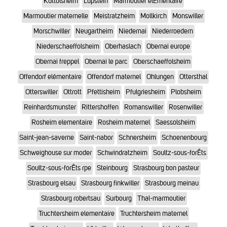
Kuttolsheim
Lupstein
Marmoutier elÉmentaire
Marmoutier maternelle
Meistratzheim
Mollkirch
Monswiller
Morschwiller
Neugartheim
Niedernai
Niederroedern
Niederschaeffolsheim
Oberhaslach
Obernai europe
Obernai freppel
Obernai le parc
Oberschaeffolsheim
Offendorf elémentaire
Offendorf maternel
Ohlungen
Ottersthal
Otterswiller
Ottrott
Pfettisheim
Pfulgriesheim
Plobsheim
Reinhardsmunster
Rittershoffen
Romanswiller
Rosenwiller
Rosheim elementaire
Rosheim maternel
Saessolsheim
Saint-jean-saverne
Saint-nabor
Schnersheim
Schoenenbourg
Schweighouse sur moder
Schwindratzheim
Soultz-sous-forÊts
Soultz-sous-forÊts rpe
Steinbourg
Strasbourg bon pasteur
Strasbourg elsau
Strasbourg finkwiller
Strasbourg meinau
Strasbourg robertsau
Surbourg
Thal-marmoutier
Truchtersheim elementaire
Truchtersheim maternel