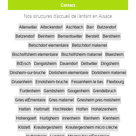
Contact
Nos structures d’accueil de l’enfant en Alsace
Allenwiller
Alteckendorf
Aschbach
Barr
Batzendorf
Batzendorf
Beinheim
Bernardswiller
Berstett
Berstheim
Betschdorf elementaire
Betschdorf maternel
Bischoffsheim elementaire
Bischoffsheim maternel
Blaesheim
BŒrsch
Dangolsheim
Dauendorf
Dettwiller
Dingsheim
Dinsheim-sur-bruche
Dorlisheim elementaire
Dorlisheim maternel
Drusenheim
Ernolsheim-bruche
Fessenheim le bas
Flexbourg
Furdenheim
Gambsheim
Gougenheim
Grendelbruch
Gries elÉmentaire
Gries maternel
Griesheim pres molsheim
Hatten
Hattmatt
Hochfelden
Hoffen
Hohatzenheim
Hohengoeft
Hurtigheim
Innenheim
Ittenheim
Kienheim
Kilstett
Krautergersheim
Krautergersheim micro crèche