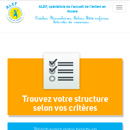
Panneau de gestion des cookies
ALEF, spécialiste de l'accueil de l'enfant en
Toggle
Alsace
naviga
Crèches, Périscolaires, Relais Petite enfance,
Activités de vacances…
Trouvez votre structure
selon vos critères
Téléchargez notre brochure