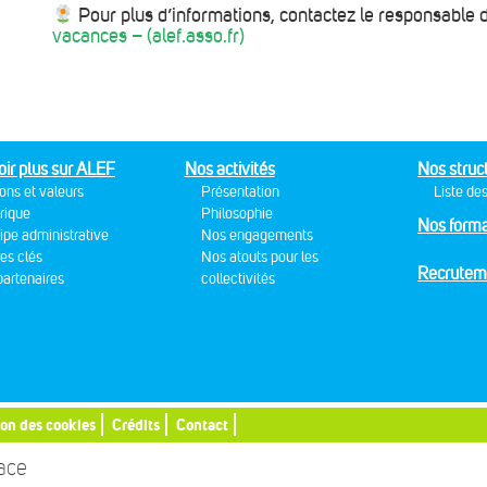
Pour plus d’informations, contactez le responsable de
vacances – (alef.asso.fr)
oir plus sur ALEF
Nos activités
Nos struc
ons et valeurs
Présentation
Liste des
rique
Philosophie
Nos forma
ipe administrative
Nos engagements
res clés
Nos atouts pour les
Recrutem
artenaires
collectivités
ion des cookies
Crédits
Contact
sace