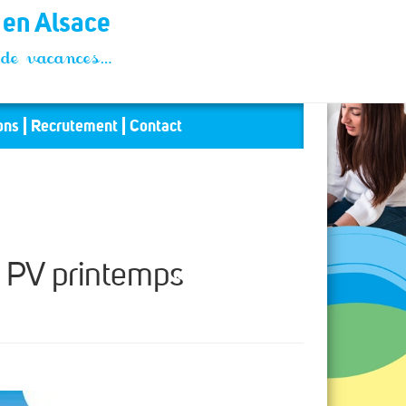
t en Alsace
és de vacances…
ons
Recrutement
Contact
s PV printemps