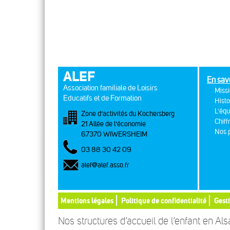
ALEF
En sav
Association familiale de Loisirs
Missi
Educatifs et de Formation
Histo
L'équ
Zone d’activités du Kochersberg
Chiff
21 Allée de l’économie
Nos p
67370 WIWERSHEIM
03 88 30 42 09
alef@alef.asso.fr
Mentions légales
Politique de confidentialité
Gest
Nos structures d’accueil de l’enfant en Al