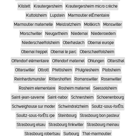
Kilstett
Krautergersheim
Krautergersheim micro crèche
Kuttolsheim
Lupstein
Marmoutier elÉmentaire
Marmoutier maternelle
Meistratzheim
Mollkirch
Monswiller
Morschwiller
Neugartheim
Niedernai
Niederroedern
Niederschaeffolsheim
Oberhaslach
Obernai europe
Obernai freppel
Obernai le parc
Oberschaeffolsheim
Offendorf elémentaire
Offendorf maternel
Ohlungen
Ottersthal
Otterswiller
Ottrott
Pfettisheim
Pfulgriesheim
Plobsheim
Reinhardsmunster
Rittershoffen
Romanswiller
Rosenwiller
Rosheim elementaire
Rosheim maternel
Saessolsheim
Saint-jean-saverne
Saint-nabor
Schnersheim
Schoenenbourg
Schweighouse sur moder
Schwindratzheim
Soultz-sous-forÊts
Soultz-sous-forÊts rpe
Steinbourg
Strasbourg bon pasteur
Strasbourg elsau
Strasbourg finkwiller
Strasbourg meinau
Strasbourg robertsau
Surbourg
Thal-marmoutier