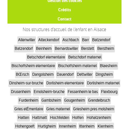
Gestion des cookies
Crédits
Contact
Nos structures d’accueil de l’enfant en Alsace
Allenwiller
Alteckendorf
Aschbach
Barr
Batzendorf
Batzendorf
Beinheim
Bernardswiller
Berstett
Berstheim
Betschdorf elementaire
Betschdorf maternel
Bischoffsheim elementaire
Bischoffsheim maternel
Blaesheim
BŒrsch
Dangolsheim
Dauendorf
Dettwiller
Dingsheim
Dinsheim-sur-bruche
Dorlisheim elementaire
Dorlisheim maternel
Drusenheim
Ernolsheim-bruche
Fessenheim le bas
Flexbourg
Furdenheim
Gambsheim
Gougenheim
Grendelbruch
Gries elÉmentaire
Gries maternel
Griesheim pres molsheim
Hatten
Hattmatt
Hochfelden
Hoffen
Hohatzenheim
Hohengoeft
Hurtigheim
Innenheim
Ittenheim
Kienheim