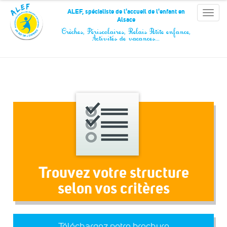
Panneau de gestion des cookies
ALEF, spécialiste de l'accueil de l'enfant en
Toggle
Alsace
naviga
Crèches, Périscolaires, Relais Petite enfance,
Activités de vacances…
Trouvez votre structure
selon vos critères
Téléchargez notre brochure