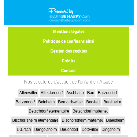
Mentions légales
Politique de confidentialité
Gestion des cookies
Crédits
Contact
Nos structures d’accueil de l’enfant en Alsace
Allenwiller
Alteckendorf
Aschbach
Barr
Batzendorf
Batzendorf
Beinheim
Bernardswiller
Berstett
Berstheim
Betschdorf elementaire
Betschdorf maternel
Bischoffsheim elementaire
Bischoffsheim maternel
Blaesheim
BŒrsch
Dangolsheim
Dauendorf
Dettwiller
Dingsheim