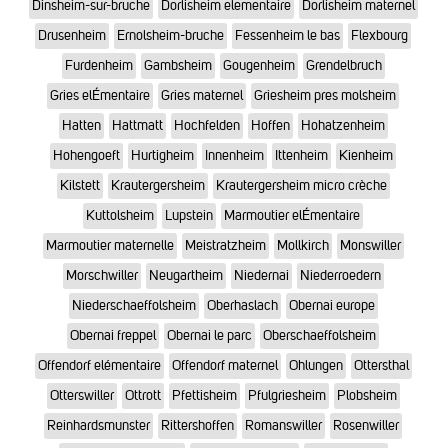
Dinsheim-sur-bruche
Dorlisheim elementaire
Dorlisheim maternel
Drusenheim
Ernolsheim-bruche
Fessenheim le bas
Flexbourg
Furdenheim
Gambsheim
Gougenheim
Grendelbruch
Gries elÉmentaire
Gries maternel
Griesheim pres molsheim
Hatten
Hattmatt
Hochfelden
Hoffen
Hohatzenheim
Hohengoeft
Hurtigheim
Innenheim
Ittenheim
Kienheim
Kilstett
Krautergersheim
Krautergersheim micro crèche
Kuttolsheim
Lupstein
Marmoutier elÉmentaire
Marmoutier maternelle
Meistratzheim
Mollkirch
Monswiller
Morschwiller
Neugartheim
Niedernai
Niederroedern
Niederschaeffolsheim
Oberhaslach
Obernai europe
Obernai freppel
Obernai le parc
Oberschaeffolsheim
Offendorf elémentaire
Offendorf maternel
Ohlungen
Ottersthal
Otterswiller
Ottrott
Pfettisheim
Pfulgriesheim
Plobsheim
Reinhardsmunster
Rittershoffen
Romanswiller
Rosenwiller