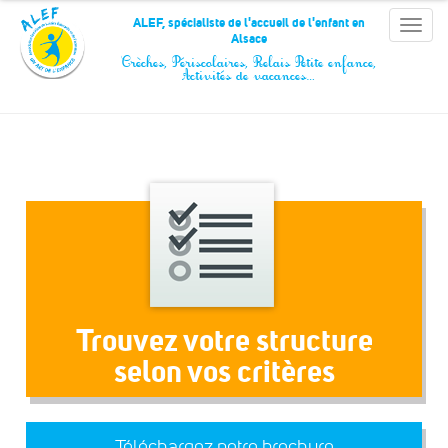
Panneau de gestion des cookies
ALEF, spécialiste de l'accueil de l'enfant en
Toggle
Alsace
naviga
Crèches, Périscolaires, Relais Petite enfance,
Activités de vacances…
Trouvez votre structure
selon vos critères
Téléchargez notre brochure