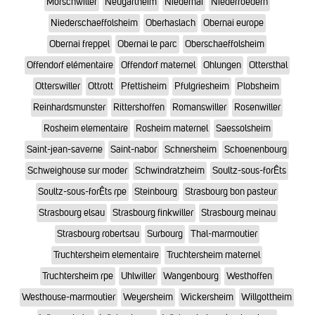
Morschwiller
Neugartheim
Niedernai
Niederroedern
Niederschaeffolsheim
Oberhaslach
Obernai europe
Obernai freppel
Obernai le parc
Oberschaeffolsheim
Offendorf elémentaire
Offendorf maternel
Ohlungen
Ottersthal
Otterswiller
Ottrott
Pfettisheim
Pfulgriesheim
Plobsheim
Reinhardsmunster
Rittershoffen
Romanswiller
Rosenwiller
Rosheim elementaire
Rosheim maternel
Saessolsheim
Saint-jean-saverne
Saint-nabor
Schnersheim
Schoenenbourg
Schweighouse sur moder
Schwindratzheim
Soultz-sous-forÊts
Soultz-sous-forÊts rpe
Steinbourg
Strasbourg bon pasteur
Strasbourg elsau
Strasbourg finkwiller
Strasbourg meinau
Strasbourg robertsau
Surbourg
Thal-marmoutier
Truchtersheim elementaire
Truchtersheim maternel
Truchtersheim rpe
Uhlwiller
Wangenbourg
Westhoffen
Westhouse-marmoutier
Weyersheim
Wickersheim
Willgottheim