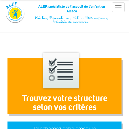
Panneau de gestion des cookies
ALEF, spécialiste de l'accueil de l'enfant en
Toggle
Alsace
naviga
Crèches, Périscolaires, Relais Petite enfance,
Activités de vacances…
Trouvez votre structure
selon vos critères
Téléchargez notre brochure