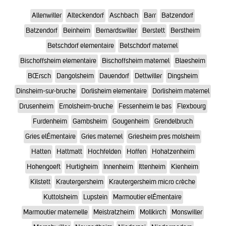
Allenwiller
Alteckendorf
Aschbach
Barr
Batzendorf
Batzendorf
Beinheim
Bernardswiller
Berstett
Berstheim
Betschdorf elementaire
Betschdorf maternel
Bischoffsheim elementaire
Bischoffsheim maternel
Blaesheim
BŒrsch
Dangolsheim
Dauendorf
Dettwiller
Dingsheim
Dinsheim-sur-bruche
Dorlisheim elementaire
Dorlisheim maternel
Drusenheim
Ernolsheim-bruche
Fessenheim le bas
Flexbourg
Furdenheim
Gambsheim
Gougenheim
Grendelbruch
Gries elÉmentaire
Gries maternel
Griesheim pres molsheim
Hatten
Hattmatt
Hochfelden
Hoffen
Hohatzenheim
Hohengoeft
Hurtigheim
Innenheim
Ittenheim
Kienheim
Kilstett
Krautergersheim
Krautergersheim micro crèche
Kuttolsheim
Lupstein
Marmoutier elÉmentaire
Marmoutier maternelle
Meistratzheim
Mollkirch
Monswiller