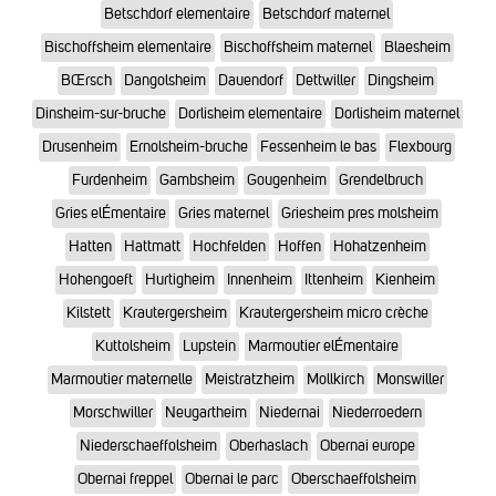
Betschdorf elementaire
Betschdorf maternel
Bischoffsheim elementaire
Bischoffsheim maternel
Blaesheim
BŒrsch
Dangolsheim
Dauendorf
Dettwiller
Dingsheim
Dinsheim-sur-bruche
Dorlisheim elementaire
Dorlisheim maternel
Drusenheim
Ernolsheim-bruche
Fessenheim le bas
Flexbourg
Furdenheim
Gambsheim
Gougenheim
Grendelbruch
Gries elÉmentaire
Gries maternel
Griesheim pres molsheim
Hatten
Hattmatt
Hochfelden
Hoffen
Hohatzenheim
Hohengoeft
Hurtigheim
Innenheim
Ittenheim
Kienheim
Kilstett
Krautergersheim
Krautergersheim micro crèche
Kuttolsheim
Lupstein
Marmoutier elÉmentaire
Marmoutier maternelle
Meistratzheim
Mollkirch
Monswiller
Morschwiller
Neugartheim
Niedernai
Niederroedern
Niederschaeffolsheim
Oberhaslach
Obernai europe
Obernai freppel
Obernai le parc
Oberschaeffolsheim