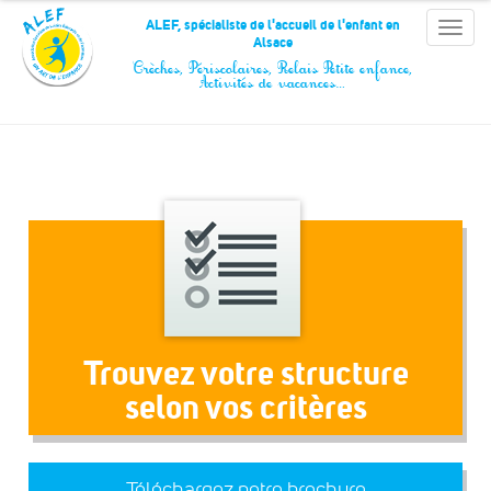
Panneau de gestion des cookies
ALEF, spécialiste de l'accueil de l'enfant en
Toggle
Alsace
naviga
Crèches, Périscolaires, Relais Petite enfance,
Activités de vacances…
Trouvez votre structure
selon vos critères
Téléchargez notre brochure