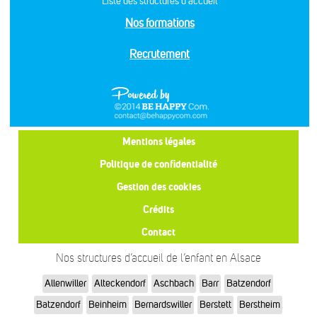
Liste des structures d’accueil
Nos formations
Recrutement
Mentions légales
Politique de confidentialité
Gestion des cookies
Crédits
Contact
Nos structures d’accueil de l’enfant en Alsace
Allenwiller
Alteckendorf
Aschbach
Barr
Batzendorf
Batzendorf
Beinheim
Bernardswiller
Berstett
Berstheim