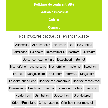
Politique de confidentialité
Gestion des cookies
Crédits
Contact
Nos structures d’accueil de l’enfant en Alsace
Allenwiller
Alteckendorf
Aschbach
Barr
Batzendorf
Batzendorf
Beinheim
Bernardswiller
Berstett
Berstheim
Betschdorf elementaire
Betschdorf maternel
Bischoffsheim elementaire
Bischoffsheim maternel
Blaesheim
BŒrsch
Dangolsheim
Dauendorf
Dettwiller
Dingsheim
Dinsheim-sur-bruche
Dorlisheim elementaire
Dorlisheim maternel
Drusenheim
Ernolsheim-bruche
Fessenheim le bas
Flexbourg
Furdenheim
Gambsheim
Gougenheim
Grendelbruch
Gries elÉmentaire
Gries maternel
Griesheim pres molsheim