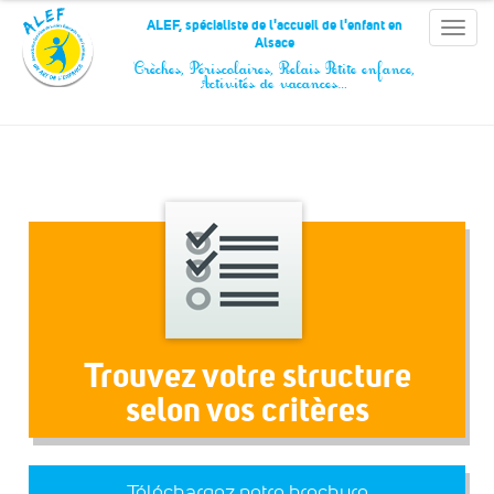
Panneau de gestion des cookies
ALEF, spécialiste de l'accueil de l'enfant en
Toggle
Alsace
naviga
Crèches, Périscolaires, Relais Petite enfance,
Activités de vacances…
Trouvez votre structure
selon vos critères
Téléchargez notre brochure