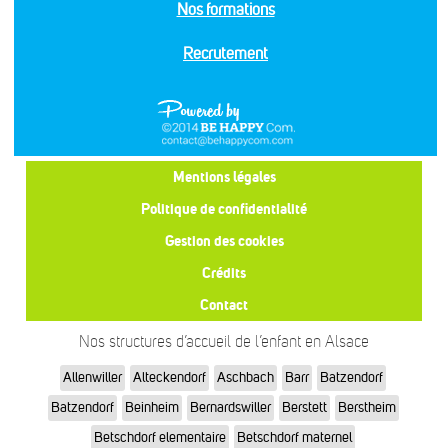
Nos formations
Recrutement
Mentions légales
Politique de confidentialité
Gestion des cookies
Crédits
Contact
Nos structures d’accueil de l’enfant en Alsace
Allenwiller
Alteckendorf
Aschbach
Barr
Batzendorf
Batzendorf
Beinheim
Bernardswiller
Berstett
Berstheim
Betschdorf elementaire
Betschdorf maternel