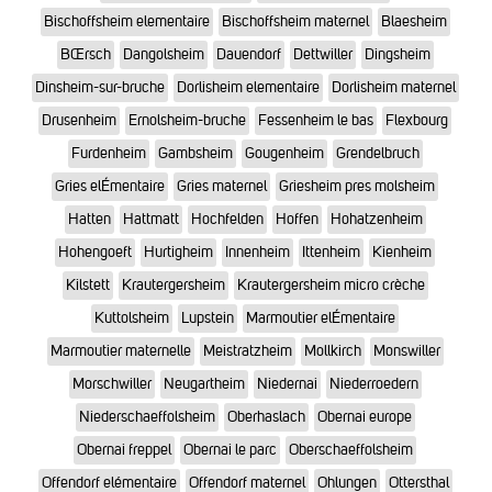
Bischoffsheim elementaire
Bischoffsheim maternel
Blaesheim
BŒrsch
Dangolsheim
Dauendorf
Dettwiller
Dingsheim
Dinsheim-sur-bruche
Dorlisheim elementaire
Dorlisheim maternel
Drusenheim
Ernolsheim-bruche
Fessenheim le bas
Flexbourg
Furdenheim
Gambsheim
Gougenheim
Grendelbruch
Gries elÉmentaire
Gries maternel
Griesheim pres molsheim
Hatten
Hattmatt
Hochfelden
Hoffen
Hohatzenheim
Hohengoeft
Hurtigheim
Innenheim
Ittenheim
Kienheim
Kilstett
Krautergersheim
Krautergersheim micro crèche
Kuttolsheim
Lupstein
Marmoutier elÉmentaire
Marmoutier maternelle
Meistratzheim
Mollkirch
Monswiller
Morschwiller
Neugartheim
Niedernai
Niederroedern
Niederschaeffolsheim
Oberhaslach
Obernai europe
Obernai freppel
Obernai le parc
Oberschaeffolsheim
Offendorf elémentaire
Offendorf maternel
Ohlungen
Ottersthal