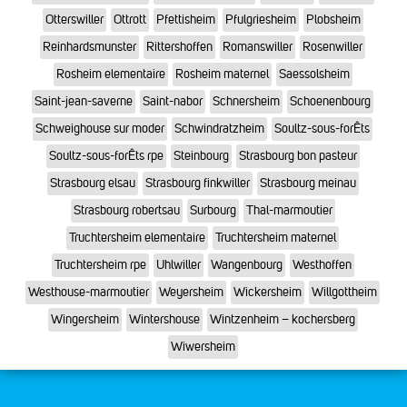
Otterswiller
Ottrott
Pfettisheim
Pfulgriesheim
Plobsheim
Reinhardsmunster
Rittershoffen
Romanswiller
Rosenwiller
Rosheim elementaire
Rosheim maternel
Saessolsheim
Saint-jean-saverne
Saint-nabor
Schnersheim
Schoenenbourg
Schweighouse sur moder
Schwindratzheim
Soultz-sous-forÊts
Soultz-sous-forÊts rpe
Steinbourg
Strasbourg bon pasteur
Strasbourg elsau
Strasbourg finkwiller
Strasbourg meinau
Strasbourg robertsau
Surbourg
Thal-marmoutier
Truchtersheim elementaire
Truchtersheim maternel
Truchtersheim rpe
Uhlwiller
Wangenbourg
Westhoffen
Westhouse-marmoutier
Weyersheim
Wickersheim
Willgottheim
Wingersheim
Wintershouse
Wintzenheim – kochersberg
Wiwersheim