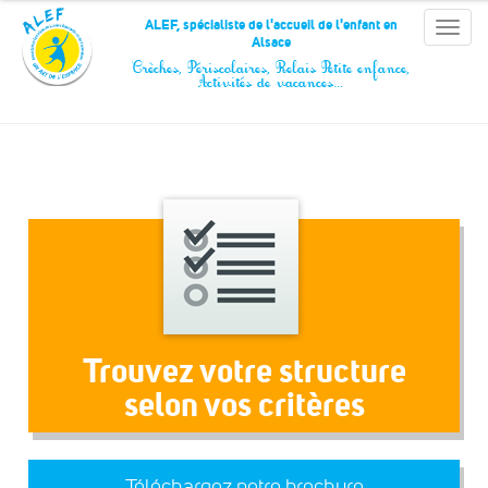
Panneau de gestion des cookies
ALEF, spécialiste de l'accueil de l'enfant en
Toggle
Alsace
naviga
Crèches, Périscolaires, Relais Petite enfance,
Activités de vacances…
Trouvez votre structure
selon vos critères
Téléchargez notre brochure