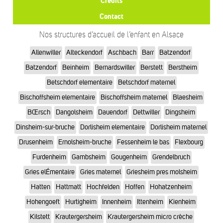
Crédits
Contact
Nos structures d’accueil de l’enfant en Alsace
Allenwiller
Alteckendorf
Aschbach
Barr
Batzendorf
Batzendorf
Beinheim
Bernardswiller
Berstett
Berstheim
Betschdorf elementaire
Betschdorf maternel
Bischoffsheim elementaire
Bischoffsheim maternel
Blaesheim
BŒrsch
Dangolsheim
Dauendorf
Dettwiller
Dingsheim
Dinsheim-sur-bruche
Dorlisheim elementaire
Dorlisheim maternel
Drusenheim
Ernolsheim-bruche
Fessenheim le bas
Flexbourg
Furdenheim
Gambsheim
Gougenheim
Grendelbruch
Gries elÉmentaire
Gries maternel
Griesheim pres molsheim
Hatten
Hattmatt
Hochfelden
Hoffen
Hohatzenheim
Hohengoeft
Hurtigheim
Innenheim
Ittenheim
Kienheim
Kilstett
Krautergersheim
Krautergersheim micro crèche