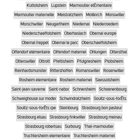
Kuttolsheim
Lupstein
Marmoutier elÉmentaire
Marmoutier maternelle
Meistratzheim
Mollkirch
Monswiller
Morschwiller
Neugartheim
Niedernai
Niederroedern
Niederschaeffolsheim
Oberhaslach
Obernai europe
Obernai freppel
Obernai le parc
Oberschaeffolsheim
Offendorf elémentaire
Offendorf maternel
Ohlungen
Ottersthal
Otterswiller
Ottrott
Pfettisheim
Pfulgriesheim
Plobsheim
Reinhardsmunster
Rittershoffen
Romanswiller
Rosenwiller
Rosheim elementaire
Rosheim maternel
Saessolsheim
Saint-jean-saverne
Saint-nabor
Schnersheim
Schoenenbourg
Schweighouse sur moder
Schwindratzheim
Soultz-sous-forÊts
Soultz-sous-forÊts rpe
Steinbourg
Strasbourg bon pasteur
Strasbourg elsau
Strasbourg finkwiller
Strasbourg meinau
Strasbourg robertsau
Surbourg
Thal-marmoutier
Truchtersheim elementaire
Truchtersheim maternel