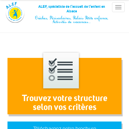
Panneau de gestion des cookies
ALEF, spécialiste de l'accueil de l'enfant en
Toggle
Alsace
naviga
Crèches, Périscolaires, Relais Petite enfance,
Activités de vacances…
Trouvez votre structure
selon vos critères
Téléchargez notre brochure