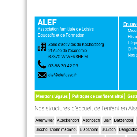
ALEF
En sav
Association familiale de Loisirs
Missi
Educatifs et de Formation
Histo
L'équ
Zone d’activités du Kochersberg
Chiff
21 Allée de l’économie
Nos p
67370 WIWERSHEIM
03 88 30 42 09
alef@alef.asso.fr
Mentions légales
Politique de confidentialité
Gest
Nos structures d’accueil de l’enfant en Al
Allenwiller
Alteckendorf
Aschbach
Barr
Batzendorf
Bischoffsheim maternel
Blaesheim
BŒrsch
Dangolsh