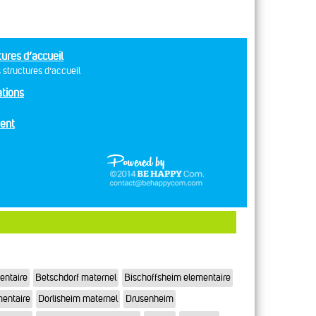
tures d’accueil
 structures d’accueil
tions
ent
entaire
Betschdorf maternel
Bischoffsheim elementaire
mentaire
Dorlisheim maternel
Drusenheim