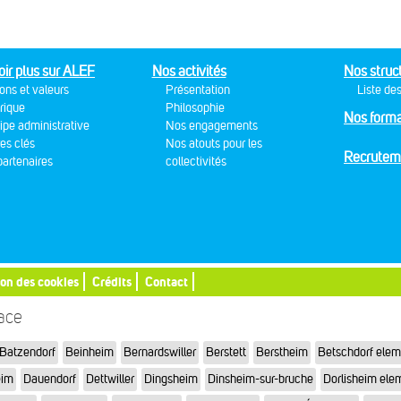
oir plus sur ALEF
Nos activités
Nos struc
ons et valeurs
Présentation
Liste des
rique
Philosophie
Nos forma
ipe administrative
Nos engagements
res clés
Nos atouts pour les
Recrutem
artenaires
collectivités
ion des cookies
Crédits
Contact
sace
Batzendorf
Beinheim
Bernardswiller
Berstett
Berstheim
Betschdorf elem
eim
Dauendorf
Dettwiller
Dingsheim
Dinsheim-sur-bruche
Dorlisheim ele