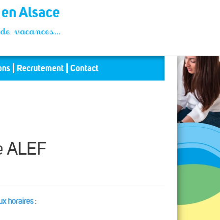
t en Alsace
és de vacances…
ons
Recrutement
Contact
e ALEF
x horaires
: