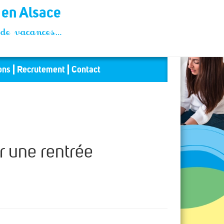
t en Alsace
és de vacances…
ons
Recrutement
Contact
r une rentrée