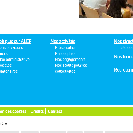
oir plus sur ALEF
Nos activités
Nos struc
ons et valeurs
Présentation
Liste des
rique
Philosophie
Nos forma
ipe administrative
Nos engagements
res clés
Nos atouts pour les
Recrutem
artenaires
collectivités
ion des cookies
Crédits
Contact
sace