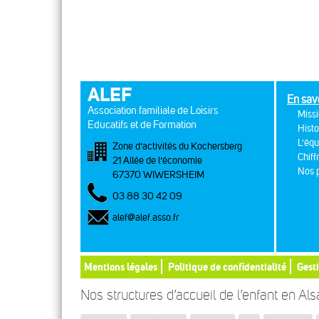
ALEF
En sav
Association familiale de Loisirs
Missi
Educatifs et de Formation
Histo
L'équ
Zone d’activités du Kochersberg
Chiff
21 Allée de l’économie
Nos p
67370 WIWERSHEIM
03 88 30 42 09
alef@alef.asso.fr
Mentions légales
Politique de confidentialité
Gest
Nos structures d’accueil de l’enfant en Al