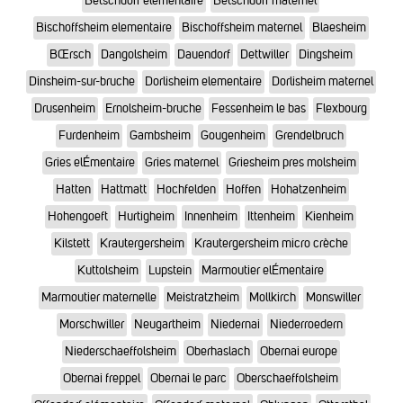
Betschdorf elementaire
Betschdorf maternel
Bischoffsheim elementaire
Bischoffsheim maternel
Blaesheim
BŒrsch
Dangolsheim
Dauendorf
Dettwiller
Dingsheim
Dinsheim-sur-bruche
Dorlisheim elementaire
Dorlisheim maternel
Drusenheim
Ernolsheim-bruche
Fessenheim le bas
Flexbourg
Furdenheim
Gambsheim
Gougenheim
Grendelbruch
Gries elÉmentaire
Gries maternel
Griesheim pres molsheim
Hatten
Hattmatt
Hochfelden
Hoffen
Hohatzenheim
Hohengoeft
Hurtigheim
Innenheim
Ittenheim
Kienheim
Kilstett
Krautergersheim
Krautergersheim micro crèche
Kuttolsheim
Lupstein
Marmoutier elÉmentaire
Marmoutier maternelle
Meistratzheim
Mollkirch
Monswiller
Morschwiller
Neugartheim
Niedernai
Niederroedern
Niederschaeffolsheim
Oberhaslach
Obernai europe
Obernai freppel
Obernai le parc
Oberschaeffolsheim