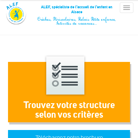
Panneau de gestion des cookies
ALEF, spécialiste de l'accueil de l'enfant en
Toggle
Alsace
naviga
Crèches, Périscolaires, Relais Petite enfance,
Activités de vacances…
Trouvez votre structure
selon vos critères
Téléchargez notre brochure