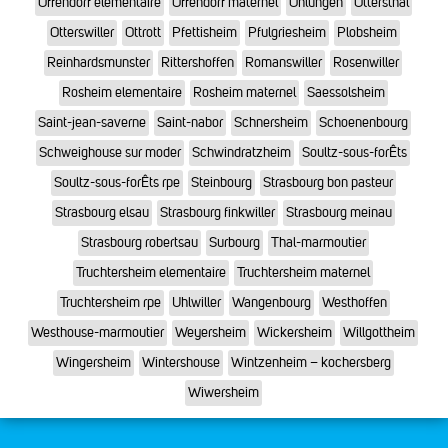
Offendorf elémentaire
Offendorf maternel
Ohlungen
Ottersthal
Otterswiller
Ottrott
Pfettisheim
Pfulgriesheim
Plobsheim
Reinhardsmunster
Rittershoffen
Romanswiller
Rosenwiller
Rosheim elementaire
Rosheim maternel
Saessolsheim
Saint-jean-saverne
Saint-nabor
Schnersheim
Schoenenbourg
Schweighouse sur moder
Schwindratzheim
Soultz-sous-forÊts
Soultz-sous-forÊts rpe
Steinbourg
Strasbourg bon pasteur
Strasbourg elsau
Strasbourg finkwiller
Strasbourg meinau
Strasbourg robertsau
Surbourg
Thal-marmoutier
Truchtersheim elementaire
Truchtersheim maternel
Truchtersheim rpe
Uhlwiller
Wangenbourg
Westhoffen
Westhouse-marmoutier
Weyersheim
Wickersheim
Willgottheim
Wingersheim
Wintershouse
Wintzenheim – kochersberg
Wiwersheim