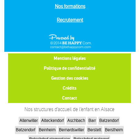
Nos formations
Recrutement
Mentions légales
Politique de confidentialité
Gestion des cookies
Crédits
Contact
Nos structures d’accueil de l’enfant en Alsace
Allenwiller
Alteckendorf
Aschbach
Barr
Batzendorf
Batzendorf
Beinheim
Bernardswiller
Berstett
Berstheim