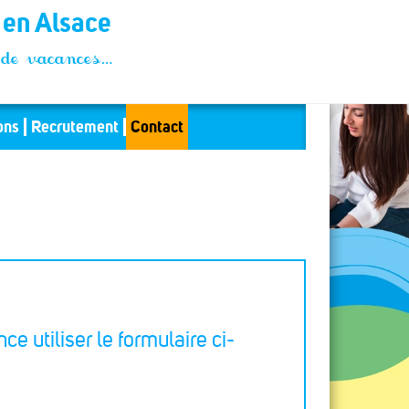
t en Alsace
és de vacances…
ons
Recrutement
Contact
ce utiliser le formulaire ci-