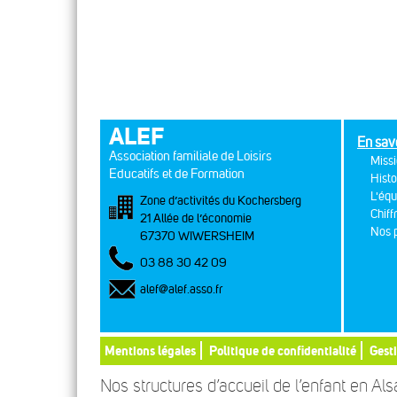
ALEF
En sav
Association familiale de Loisirs
Missi
Educatifs et de Formation
Histo
L'équ
Zone d’activités du Kochersberg
Chiff
21 Allée de l’économie
Nos p
67370 WIWERSHEIM
03 88 30 42 09
alef@alef.asso.fr
Mentions légales
Politique de confidentialité
Gest
Nos structures d’accueil de l’enfant en Al