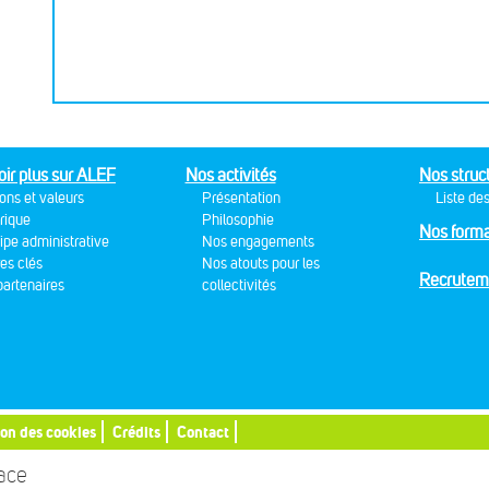
oir plus sur ALEF
Nos activités
Nos struc
ons et valeurs
Présentation
Liste des
rique
Philosophie
Nos forma
ipe administrative
Nos engagements
res clés
Nos atouts pour les
Recrutem
artenaires
collectivités
ion des cookies
Crédits
Contact
sace