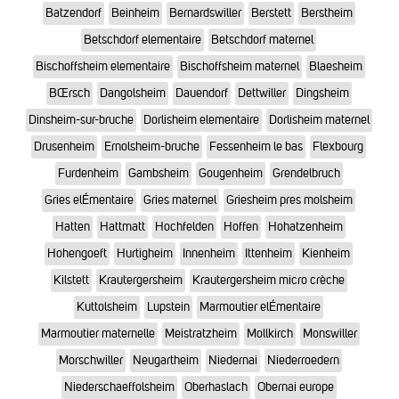
Batzendorf
Beinheim
Bernardswiller
Berstett
Berstheim
Betschdorf elementaire
Betschdorf maternel
Bischoffsheim elementaire
Bischoffsheim maternel
Blaesheim
BŒrsch
Dangolsheim
Dauendorf
Dettwiller
Dingsheim
Dinsheim-sur-bruche
Dorlisheim elementaire
Dorlisheim maternel
Drusenheim
Ernolsheim-bruche
Fessenheim le bas
Flexbourg
Furdenheim
Gambsheim
Gougenheim
Grendelbruch
Gries elÉmentaire
Gries maternel
Griesheim pres molsheim
Hatten
Hattmatt
Hochfelden
Hoffen
Hohatzenheim
Hohengoeft
Hurtigheim
Innenheim
Ittenheim
Kienheim
Kilstett
Krautergersheim
Krautergersheim micro crèche
Kuttolsheim
Lupstein
Marmoutier elÉmentaire
Marmoutier maternelle
Meistratzheim
Mollkirch
Monswiller
Morschwiller
Neugartheim
Niedernai
Niederroedern
Niederschaeffolsheim
Oberhaslach
Obernai europe