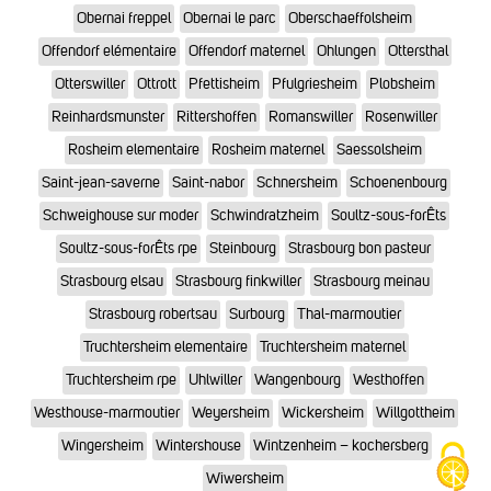
Obernai freppel
Obernai le parc
Oberschaeffolsheim
Offendorf elémentaire
Offendorf maternel
Ohlungen
Ottersthal
Otterswiller
Ottrott
Pfettisheim
Pfulgriesheim
Plobsheim
Reinhardsmunster
Rittershoffen
Romanswiller
Rosenwiller
Rosheim elementaire
Rosheim maternel
Saessolsheim
Saint-jean-saverne
Saint-nabor
Schnersheim
Schoenenbourg
Schweighouse sur moder
Schwindratzheim
Soultz-sous-forÊts
Soultz-sous-forÊts rpe
Steinbourg
Strasbourg bon pasteur
Strasbourg elsau
Strasbourg finkwiller
Strasbourg meinau
Strasbourg robertsau
Surbourg
Thal-marmoutier
Truchtersheim elementaire
Truchtersheim maternel
Truchtersheim rpe
Uhlwiller
Wangenbourg
Westhoffen
Westhouse-marmoutier
Weyersheim
Wickersheim
Willgottheim
Wingersheim
Wintershouse
Wintzenheim – kochersberg
Wiwersheim