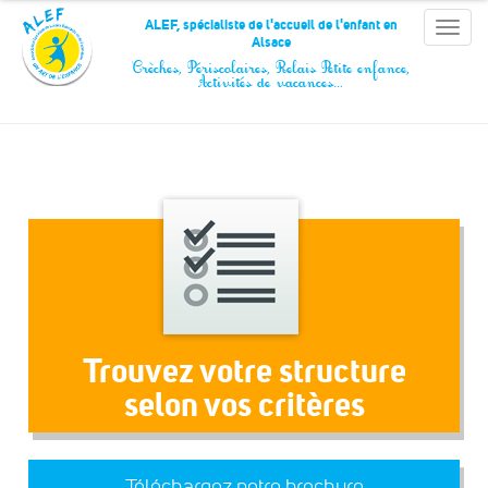
Panneau de gestion des cookies
ALEF, spécialiste de l'accueil de l'enfant en
Toggle
Alsace
naviga
Crèches, Périscolaires, Relais Petite enfance,
Activités de vacances…
Trouvez votre structure
selon vos critères
Téléchargez notre brochure