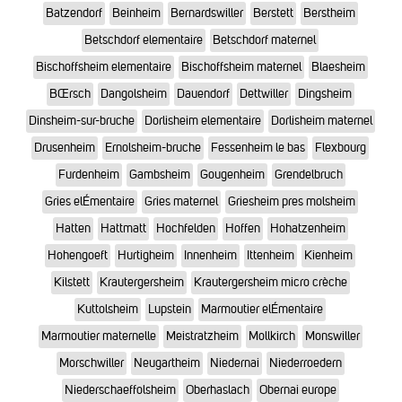
Batzendorf
Beinheim
Bernardswiller
Berstett
Berstheim
Betschdorf elementaire
Betschdorf maternel
Bischoffsheim elementaire
Bischoffsheim maternel
Blaesheim
BŒrsch
Dangolsheim
Dauendorf
Dettwiller
Dingsheim
Dinsheim-sur-bruche
Dorlisheim elementaire
Dorlisheim maternel
Drusenheim
Ernolsheim-bruche
Fessenheim le bas
Flexbourg
Furdenheim
Gambsheim
Gougenheim
Grendelbruch
Gries elÉmentaire
Gries maternel
Griesheim pres molsheim
Hatten
Hattmatt
Hochfelden
Hoffen
Hohatzenheim
Hohengoeft
Hurtigheim
Innenheim
Ittenheim
Kienheim
Kilstett
Krautergersheim
Krautergersheim micro crèche
Kuttolsheim
Lupstein
Marmoutier elÉmentaire
Marmoutier maternelle
Meistratzheim
Mollkirch
Monswiller
Morschwiller
Neugartheim
Niedernai
Niederroedern
Niederschaeffolsheim
Oberhaslach
Obernai europe