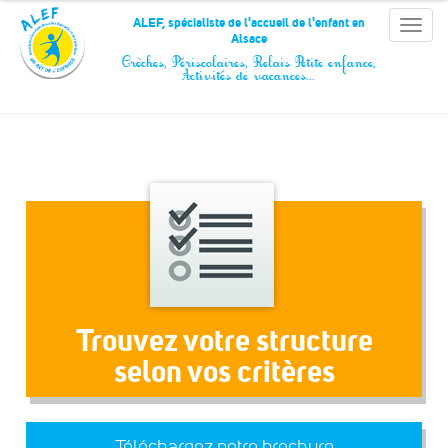
Panneau de gestion des cookies
ALEF, spécialiste de l'accueil de l'enfant en
Toggle
Alsace
naviga
Crèches, Périscolaires, Relais Petite enfance,
Activités de vacances…
Trouvez votre structure
selon vos critères
Téléchargez notre brochure