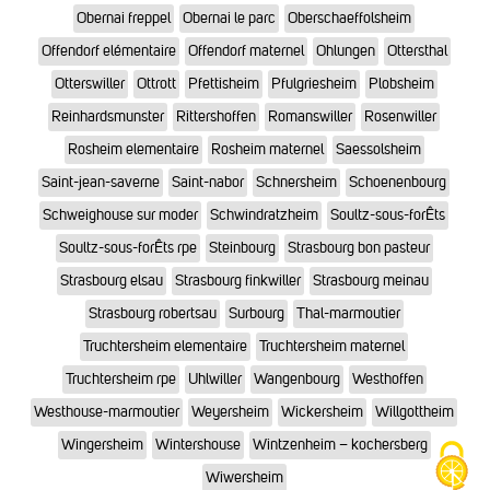
Obernai freppel
Obernai le parc
Oberschaeffolsheim
Offendorf elémentaire
Offendorf maternel
Ohlungen
Ottersthal
Otterswiller
Ottrott
Pfettisheim
Pfulgriesheim
Plobsheim
Reinhardsmunster
Rittershoffen
Romanswiller
Rosenwiller
Rosheim elementaire
Rosheim maternel
Saessolsheim
Saint-jean-saverne
Saint-nabor
Schnersheim
Schoenenbourg
Schweighouse sur moder
Schwindratzheim
Soultz-sous-forÊts
Soultz-sous-forÊts rpe
Steinbourg
Strasbourg bon pasteur
Strasbourg elsau
Strasbourg finkwiller
Strasbourg meinau
Strasbourg robertsau
Surbourg
Thal-marmoutier
Truchtersheim elementaire
Truchtersheim maternel
Truchtersheim rpe
Uhlwiller
Wangenbourg
Westhoffen
Westhouse-marmoutier
Weyersheim
Wickersheim
Willgottheim
Wingersheim
Wintershouse
Wintzenheim – kochersberg
Wiwersheim