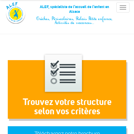
Panneau de gestion des cookies
ALEF, spécialiste de l'accueil de l'enfant en
Toggle
Alsace
naviga
Crèches, Périscolaires, Relais Petite enfance,
Activités de vacances…
Trouvez votre structure
selon vos critères
Téléchargez notre brochure