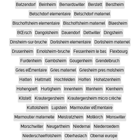
Batzendorf
Beinheim
Bernardswiller
Berstett
Berstheim
Betschdorf elementaire
Betschdorf maternel
Bischoffsheim elementaire
Bischoffsheim maternel
Blaesheim
BŒrsch
Dangolsheim
Dauendorf
Dettwiller
Dingsheim
Dinsheim-sur-bruche
Dorlisheim elementaire
Dorlisheim maternel
Drusenheim
Ernolsheim-bruche
Fessenheim le bas
Flexbourg
Furdenheim
Gambsheim
Gougenheim
Grendelbruch
Gries elÉmentaire
Gries maternel
Griesheim pres molsheim
Hatten
Hattmatt
Hochfelden
Hoffen
Hohatzenheim
Hohengoeft
Hurtigheim
Innenheim
Ittenheim
Kienheim
Kilstett
Krautergersheim
Krautergersheim micro crèche
Kuttolsheim
Lupstein
Marmoutier elÉmentaire
Marmoutier maternelle
Meistratzheim
Mollkirch
Monswiller
Morschwiller
Neugartheim
Niedernai
Niederroedern
Niederschaeffolsheim
Oberhaslach
Obernai europe