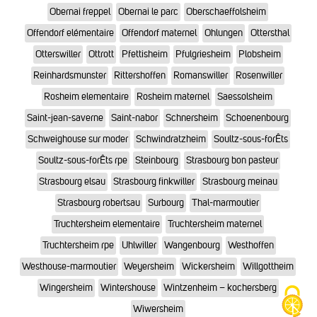
Obernai freppel
Obernai le parc
Oberschaeffolsheim
Offendorf elémentaire
Offendorf maternel
Ohlungen
Ottersthal
Otterswiller
Ottrott
Pfettisheim
Pfulgriesheim
Plobsheim
Reinhardsmunster
Rittershoffen
Romanswiller
Rosenwiller
Rosheim elementaire
Rosheim maternel
Saessolsheim
Saint-jean-saverne
Saint-nabor
Schnersheim
Schoenenbourg
Schweighouse sur moder
Schwindratzheim
Soultz-sous-forÊts
Soultz-sous-forÊts rpe
Steinbourg
Strasbourg bon pasteur
Strasbourg elsau
Strasbourg finkwiller
Strasbourg meinau
Strasbourg robertsau
Surbourg
Thal-marmoutier
Truchtersheim elementaire
Truchtersheim maternel
Truchtersheim rpe
Uhlwiller
Wangenbourg
Westhoffen
Westhouse-marmoutier
Weyersheim
Wickersheim
Willgottheim
Wingersheim
Wintershouse
Wintzenheim – kochersberg
Wiwersheim