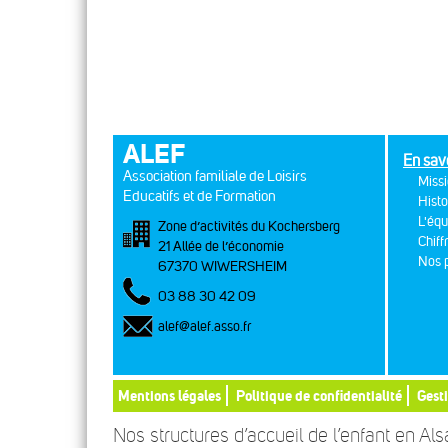
ALEF
En sav
Association familiale de Loisirs
Missi
Educatifs et de Formation
Histo
L'équ
Zone d’activités du Kochersberg
Chiff
21 Allée de l’économie
Nos p
67370 WIWERSHEIM
03 88 30 42 09
alef@alef.asso.fr
Mentions légales
Politique de confidentialité
Gest
Nos structures d’accueil de l’enfant en Al