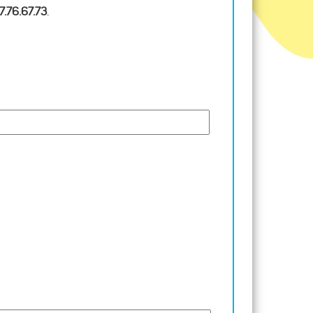
7.76.67.73
.