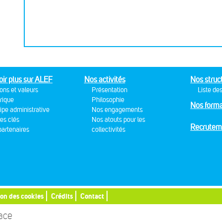
oir plus sur ALEF
Nos activités
Nos struc
ons et valeurs
Présentation
Liste des
rique
Philosophie
Nos forma
ipe administrative
Nos engagements
res clés
Nos atouts pour les
Recrutem
artenaires
collectivités
ion des cookies
Crédits
Contact
sace