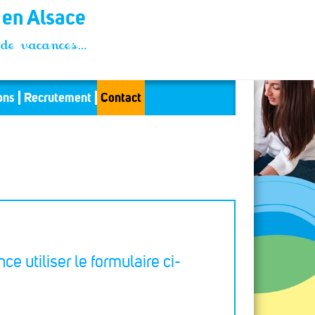
t en Alsace
és de vacances…
ons
Recrutement
Contact
ce utiliser le formulaire ci-