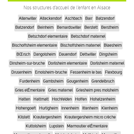
Nos structures d’accueil de l’enfant en Alsace
Allenwiller
Alteckendorf
Aschbach
Barr
Batzendorf
Batzendorf
Beinheim
Bernardswiller
Berstett
Berstheim
Betschdorf elementaire
Betschdorf maternel
Bischoffsheim elementaire
Bischoffsheim maternel
Blaesheim
BŒrsch
Dangolsheim
Dauendorf
Dettwiller
Dingsheim
Dinsheim-sur-bruche
Dorlisheim elementaire
Dorlisheim maternel
Drusenheim
Ernolsheim-bruche
Fessenheim le bas
Flexbourg
Furdenheim
Gambsheim
Gougenheim
Grendelbruch
Gries elÉmentaire
Gries maternel
Griesheim pres molsheim
Hatten
Hattmatt
Hochfelden
Hoffen
Hohatzenheim
Hohengoeft
Hurtigheim
Innenheim
Ittenheim
Kienheim
Kilstett
Krautergersheim
Krautergersheim micro crèche
Kuttolsheim
Lupstein
Marmoutier elÉmentaire