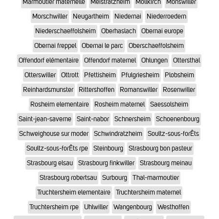
Marmoutier maternelle
Meistratzheim
Mollkirch
Monswiller
Morschwiller
Neugartheim
Niedernai
Niederroedern
Niederschaeffolsheim
Oberhaslach
Obernai europe
Obernai freppel
Obernai le parc
Oberschaeffolsheim
Offendorf elémentaire
Offendorf maternel
Ohlungen
Ottersthal
Otterswiller
Ottrott
Pfettisheim
Pfulgriesheim
Plobsheim
Reinhardsmunster
Rittershoffen
Romanswiller
Rosenwiller
Rosheim elementaire
Rosheim maternel
Saessolsheim
Saint-jean-saverne
Saint-nabor
Schnersheim
Schoenenbourg
Schweighouse sur moder
Schwindratzheim
Soultz-sous-forÊts
Soultz-sous-forÊts rpe
Steinbourg
Strasbourg bon pasteur
Strasbourg elsau
Strasbourg finkwiller
Strasbourg meinau
Strasbourg robertsau
Surbourg
Thal-marmoutier
Truchtersheim elementaire
Truchtersheim maternel
Truchtersheim rpe
Uhlwiller
Wangenbourg
Westhoffen