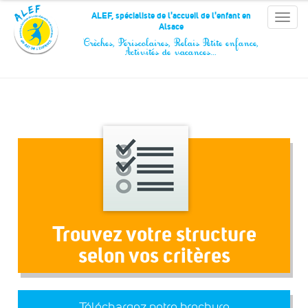
Panneau de gestion des cookies
ALEF, spécialiste de l'accueil de l'enfant en
Toggle
Alsace
naviga
Crèches, Périscolaires, Relais Petite enfance,
Activités de vacances…
Trouvez votre structure
selon vos critères
Téléchargez notre brochure