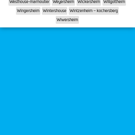
Westhouse-marmoutier
Weyersheim
Wickersheim
Willgottheim
Wingersheim
Wintershouse
Wintzenheim – kochersberg
Wiwersheim