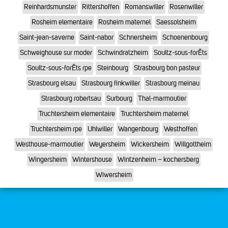
Reinhardsmunster
Rittershoffen
Romanswiller
Rosenwiller
Rosheim elementaire
Rosheim maternel
Saessolsheim
Saint-jean-saverne
Saint-nabor
Schnersheim
Schoenenbourg
Schweighouse sur moder
Schwindratzheim
Soultz-sous-forÊts
Soultz-sous-forÊts rpe
Steinbourg
Strasbourg bon pasteur
Strasbourg elsau
Strasbourg finkwiller
Strasbourg meinau
Strasbourg robertsau
Surbourg
Thal-marmoutier
Truchtersheim elementaire
Truchtersheim maternel
Truchtersheim rpe
Uhlwiller
Wangenbourg
Westhoffen
Westhouse-marmoutier
Weyersheim
Wickersheim
Willgottheim
Wingersheim
Wintershouse
Wintzenheim – kochersberg
Wiwersheim