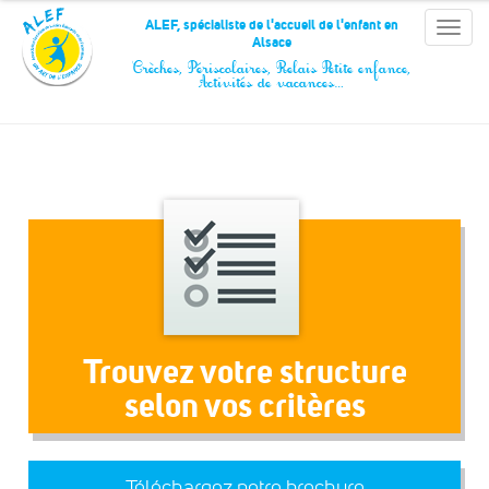
Panneau de gestion des cookies
ALEF, spécialiste de l'accueil de l'enfant en
Toggle
Alsace
naviga
Crèches, Périscolaires, Relais Petite enfance,
Activités de vacances…
Trouvez votre structure
selon vos critères
Téléchargez notre brochure