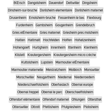
BŒrsch
Dangolsheim
Dauendorf
Dettwiller
Dingsheim
Dinsheim-sur-bruche
Dorlisheim elementaire
Dorlisheim maternel
Drusenheim
Ernolsheim-bruche
Fessenheim le bas
Flexbourg
Furdenheim
Gambsheim
Gougenheim
Grendelbruch
Gries elÉmentaire
Gries maternel
Griesheim pres molsheim
Hatten
Hattmatt
Hochfelden
Hoffen
Hohatzenheim
Hohengoeft
Hurtigheim
Innenheim
Ittenheim
Kienheim
Kilstett
Krautergersheim
Krautergersheim micro crèche
Kuttolsheim
Lupstein
Marmoutier elÉmentaire
Marmoutier maternelle
Meistratzheim
Mollkirch
Monswiller
Morschwiller
Neugartheim
Niedernai
Niederroedern
Niederschaeffolsheim
Oberhaslach
Obernai europe
Obernai freppel
Obernai le parc
Oberschaeffolsheim
Offendorf elémentaire
Offendorf maternel
Ohlungen
Ottersthal
Otterswiller
Ottrott
Pfettisheim
Pfulgriesheim
Plobsheim