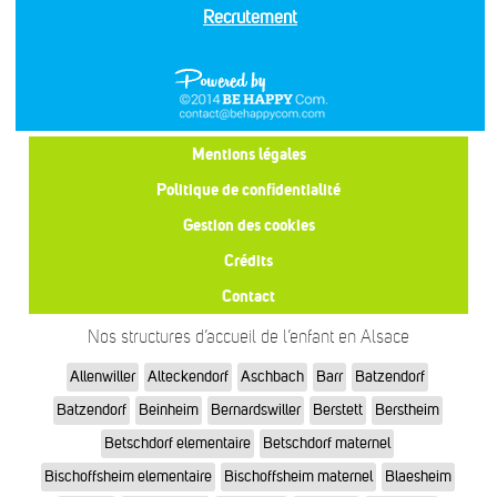
Recrutement
Mentions légales
Politique de confidentialité
Gestion des cookies
Crédits
Contact
Nos structures d’accueil de l’enfant en Alsace
Allenwiller
Alteckendorf
Aschbach
Barr
Batzendorf
Batzendorf
Beinheim
Bernardswiller
Berstett
Berstheim
Betschdorf elementaire
Betschdorf maternel
Bischoffsheim elementaire
Bischoffsheim maternel
Blaesheim