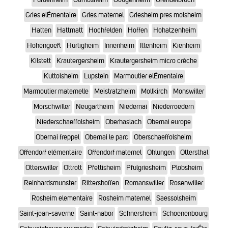
Gries elÉmentaire
Gries maternel
Griesheim pres molsheim
Hatten
Hattmatt
Hochfelden
Hoffen
Hohatzenheim
Hohengoeft
Hurtigheim
Innenheim
Ittenheim
Kienheim
Kilstett
Krautergersheim
Krautergersheim micro crèche
Kuttolsheim
Lupstein
Marmoutier elÉmentaire
Marmoutier maternelle
Meistratzheim
Mollkirch
Monswiller
Morschwiller
Neugartheim
Niedernai
Niederroedern
Niederschaeffolsheim
Oberhaslach
Obernai europe
Obernai freppel
Obernai le parc
Oberschaeffolsheim
Offendorf elémentaire
Offendorf maternel
Ohlungen
Ottersthal
Otterswiller
Ottrott
Pfettisheim
Pfulgriesheim
Plobsheim
Reinhardsmunster
Rittershoffen
Romanswiller
Rosenwiller
Rosheim elementaire
Rosheim maternel
Saessolsheim
Saint-jean-saverne
Saint-nabor
Schnersheim
Schoenenbourg