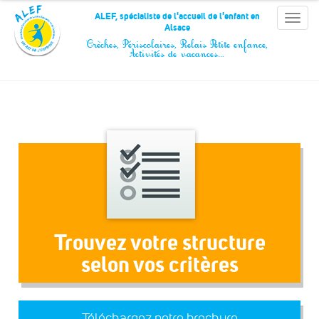
Panneau de gestion des cookies
ALEF, spécialiste de l'accueil de l'enfant en
Toggle
Alsace
naviga
Crèches, Périscolaires, Relais Petite enfance,
Activités de vacances…
Trouvez votre structure
selon vos critères
Téléchargez notre brochure