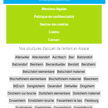
Mentions légales
Politique de confidentialité
Gestion des cookies
Crédits
Contact
Nos structures d’accueil de l’enfant en Alsace
Allenwiller
Alteckendorf
Aschbach
Barr
Batzendorf
Batzendorf
Beinheim
Bernardswiller
Berstett
Berstheim
Betschdorf elementaire
Betschdorf maternel
Bischoffsheim elementaire
Bischoffsheim maternel
Blaesheim
BŒrsch
Dangolsheim
Dauendorf
Dettwiller
Dingsheim
Dinsheim-sur-bruche
Dorlisheim elementaire
Dorlisheim maternel
Drusenheim
Ernolsheim-bruche
Fessenheim le bas
Flexbourg
Furdenheim
Gambsheim
Gougenheim
Grendelbruch